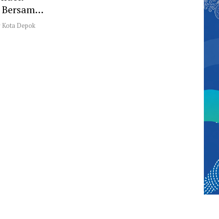
a Bersama,
at
r Kota Depok