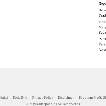
Nege
Beou
Trad
Titi
Mang
Buda
Perd
Terk
Jaks
daksi
Kode Etik
Privacy Policy
Disclaimer
Pedoman Media Si
2025@Radarpost.id | All Reserverds