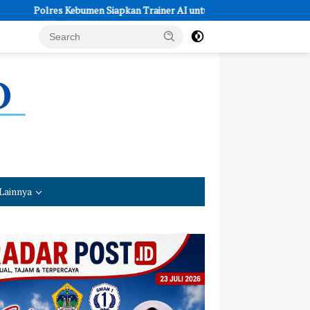
res Kebumen Siapkan Trainer AI untuk Edukasi Siswa SMA dan SMK
Lainnya