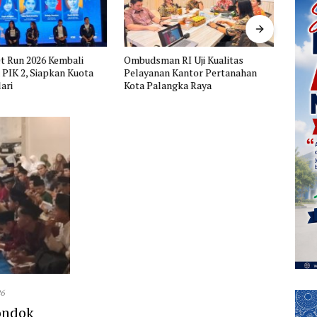
t Run 2026 Kembali
Ombudsman RI Uji Kualitas
FSP B
i PIK 2, Siapkan Kuota
Pelayanan Kantor Pertanahan
Tuntu
ari
Kota Palangka Raya
Penge
Peme
26
ondok