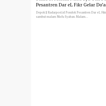
Pesantren Dar eL Fikr Gelar Do’
Minta Keselamatan Dunia Akhir
Depok || Radarpost.id Pondok Pesantren Dar eL Fik
sambut malam Nisfu Syaban. Malam…