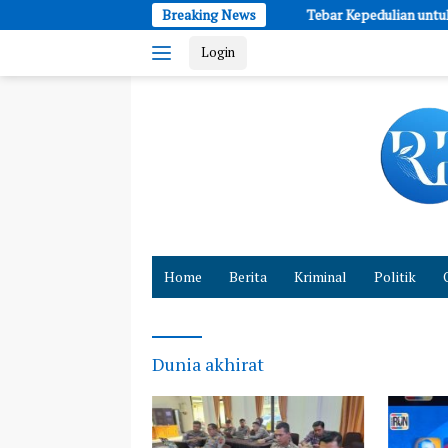
Skip
Breaking News
Tebar Kepedulian untuk Sesama, 
to
Login
content
Cepat
dan
Home
Berita
Kriminal
Politik
Akurat
Hadirkan
Fakta
Dunia akhirat