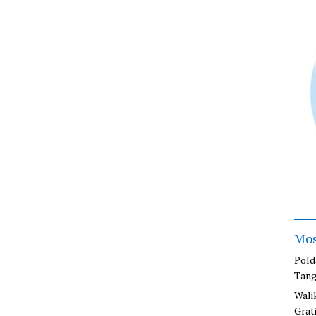
Mos
Pold
Tang
Wali
Grat