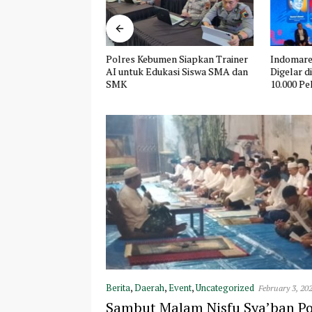
lian untuk Sesama,
Polres Kebumen Siapkan Trainer
Indomare
A Indonesia dan
AI untuk Edukasi Siswa SMA dan
Digelar d
uat Aksi Sosial
SMK
10.000 Pel
Berita
,
Daerah
,
Event
,
Uncategorized
February 3, 20
Sambut Malam Nisfu Sya’ban P