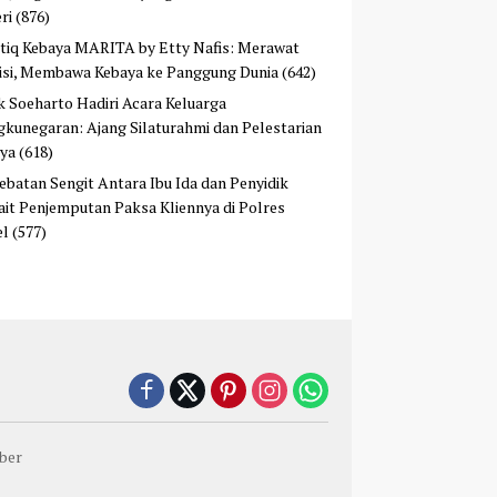
ri
(876)
tiq Kebaya MARITA by Etty Nafis: Merawat
isi, Membawa Kebaya ke Panggung Dunia
(642)
ek Soeharto Hadiri Acara Keluarga
kunegaran: Ajang Silaturahmi dan Pelestarian
ya
(618)
ebatan Sengit Antara Ibu Ida dan Penyidik
ait Penjemputan Paksa Kliennya di Polres
el
(577)
ber