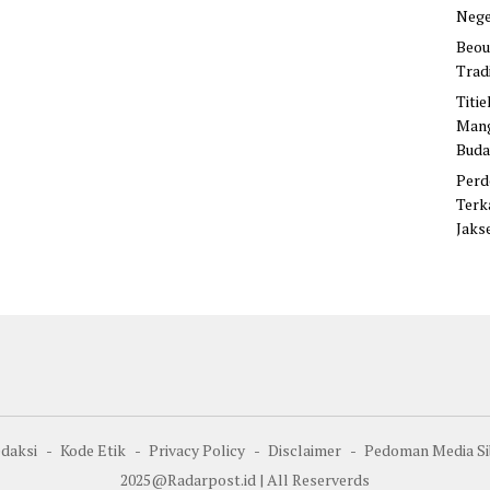
Nege
Beou
Trad
Titi
Mang
Buda
Perd
Terk
Jaks
daksi
Kode Etik
Privacy Policy
Disclaimer
Pedoman Media Si
2025@Radarpost.id | All Reserverds