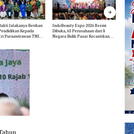
akti Jalakanya Berikan
IndoBeauty Expo 2026 Resmi
Krist
Pendidikan Kepada
Dibuka, 65 Perusahaan dari 8
dan I
tri Purnawirawan TNI
Negara Bidik Pasar Kecantikan
Inves
 Bandung
Indonesia
 Tahun