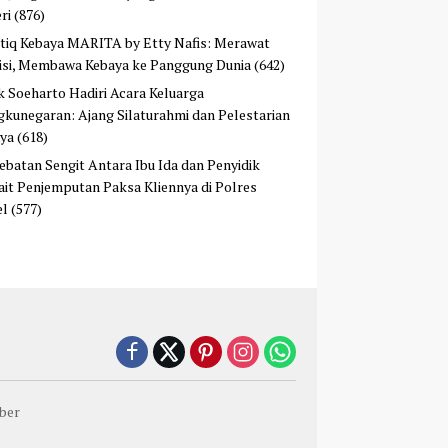
ri
(876)
tiq Kebaya MARITA by Etty Nafis: Merawat
isi, Membawa Kebaya ke Panggung Dunia
(642)
ek Soeharto Hadiri Acara Keluarga
kunegaran: Ajang Silaturahmi dan Pelestarian
ya
(618)
ebatan Sengit Antara Ibu Ida dan Penyidik
ait Penjemputan Paksa Kliennya di Polres
el
(577)
ber