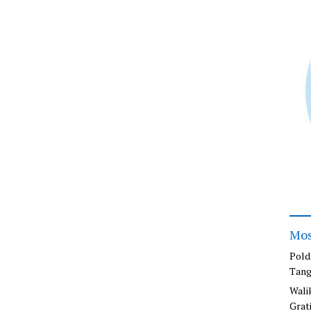
Mos
Pold
Tang
Wali
Grat