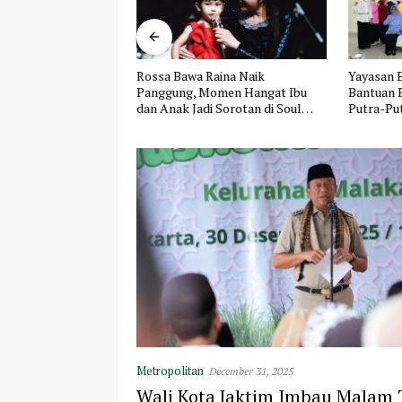
lis Lagu Kenapa Ya?,
Rossa Bawa Raina Naik
Yayasan B
n yang Datang Lagi
Panggung, Momen Hangat Ibu
Bantuan 
op Ceria
dan Anak Jadi Sorotan di Soul
Putra-Pu
Concert VII
AL Rayon
Metropolitan
December 31, 2025
Wali Kota Jaktim Imbau Malam