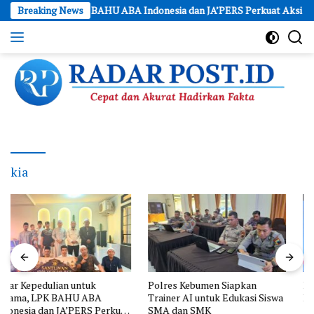
Skip
 Sesama, LPK BAHU ABA Indonesia dan JA’PERS Perkuat Aksi Sosial
Breaking News
to
content
Cepat
dan
Akurat
Hadirkan
Fakta
kia
Polres Kebumen Siapkan
Indomaret Run 2026 Kembali
Trainer AI untuk Edukasi Siswa
Digelar di PIK 2, Siapkan Kuota
SMA dan SMK
10.000 Pelari