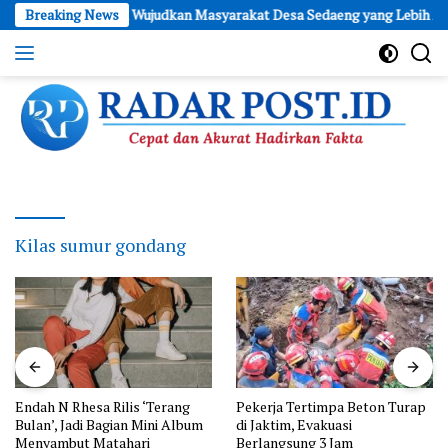
Skip
strik untuk Wujudkan Masyarakat Desa Sedaeng yang Lebih Aman
Breaking News
to
content
Cepat
dan
Akurat
Hadirkan
Fakta
Kilas sumur gondang
Endah N Rhesa Rilis ‘Terang
Pekerja Tertimpa Beton Turap
Bulan’, Jadi Bagian Mini Album
di Jaktim, Evakuasi
Menyambut Matahari
Berlangsung 3 Jam