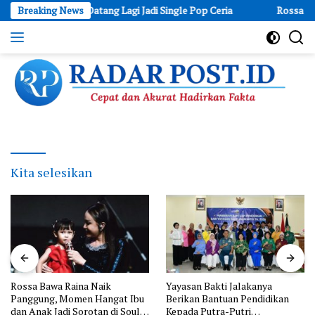
Skip
antan yang Datang Lagi Jadi Single Pop Ceria
Breaking News
Rossa Bawa Raina
to
content
Cepat
dan
Akurat
Hadirkan
Fakta
Kita selesikan
Rossa Bawa Raina Naik
Yayasan Bakti Jalakanya
Panggung, Momen Hangat Ibu
Berikan Bantuan Pendidikan
dan Anak Jadi Sorotan di Soul
Kepada Putra-Putri