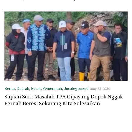
Concert VII
Purnawirawan TNI AL Rayon
Bandung
Berita
,
Daerah
,
Event
,
Pemerintah
,
Uncategorized
May 12, 2026
Supian Suri: Masalah TPA Cipayung Depok Nggak
Pernah Beres: Sekarang Kita Selesaikan