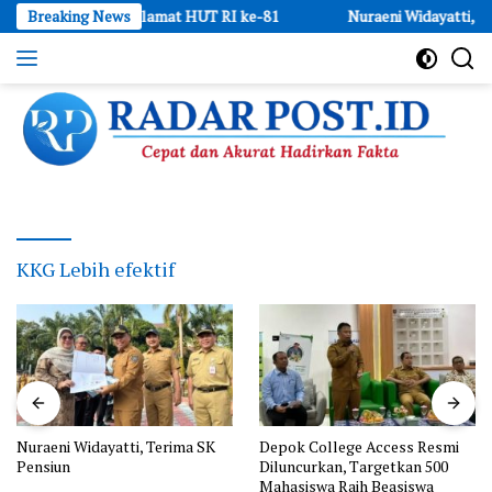
Skip
 Ngucapin Selamat HUT RI ke-81
Breaking News
Nuraeni Widayatti, Terima S
to
content
Cepat
dan
Akurat
Hadirkan
Fakta
KKG Lebih efektif
Nuraeni Widayatti, Terima SK
Depok College Access Resmi
Pensiun
Diluncurkan, Targetkan 500
Mahasiswa Raih Beasiswa