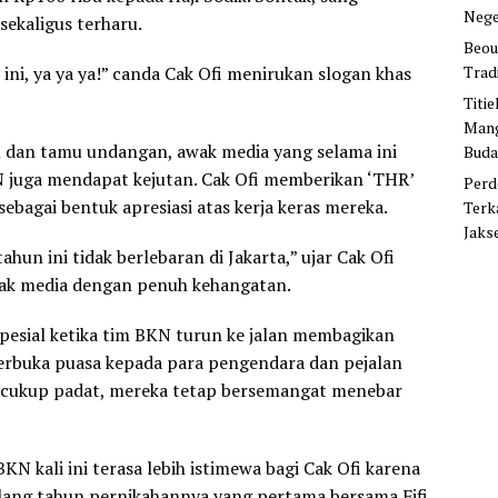
Nege
sekaligus terharu.
Beou
Trad
k ini, ya ya ya!” canda Cak Ofi menirukan slogan khas
Titi
Mang
 dan tamu undangan, awak media yang selama ini
Buda
 juga mendapat kejutan. Cak Ofi memberikan ‘THR’
Perd
 sebagai bentuk apresiasi atas kerja keras mereka.
Terk
Jaks
ahun ini tidak berlebaran di Jakarta,” ujar Cak Ofi
ak media dengan penuh kehangatan.
pesial ketika tim BKN turun ke jalan membagikan
erbuka puasa kepada para pengendara dan pejalan
tas cukup padat, mereka tetap bersemangat menebar
KN kali ini terasa lebih istimewa bagi Cak Ofi karena
lang tahun pernikahannya yang pertama bersama Fifi