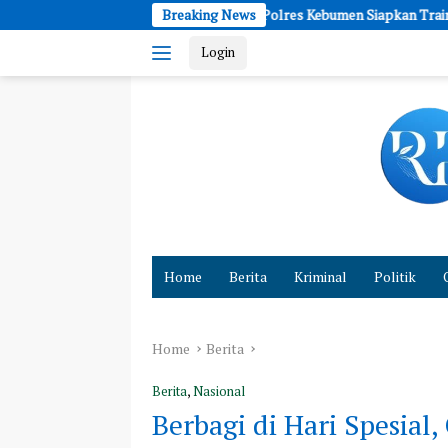
Skip
 Sosial
Polres Kebumen Siapkan Trainer AI untuk Edukasi Si
Breaking News
to
Login
content
Cepat
dan
Home
Berita
Kriminal
Politik
Akurat
Hadirkan
Fakta
Home
Berita
Berita
,
Nasional
Berbagi di Hari Spesial