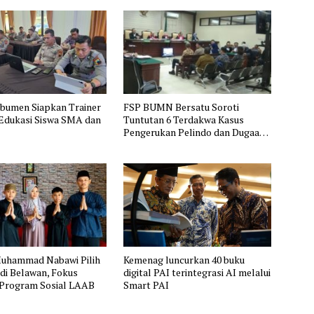
ebumen Siapkan Trainer
FSP BUMN Bersatu Soroti
 Edukasi Siswa SMA dan
Tuntutan 6 Terdakwa Kasus
Pengerukan Pelindo dan Dugaan
Pemerasan
uhammad Nabawi Pilih
Kemenag luncurkan 40 buku
di Belawan, Fokus
digital PAI terintegrasi AI melalui
 Program Sosial LAAB
Smart PAI