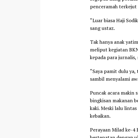
penceramah terkejut 
“Luar biasa Haji Sodi
sang ustaz.
Tak hanya anak yatim
meliput kegiatan BKN
kepada para jurnalis,
“Saya pamit dulu ya, t
sambil menyalami aw
Puncak acara makin s
bingkisan makanan b
kaki. Meski lalu lin
kebaikan.
Perayaan Milad ke-4 B
bertepatan dengan u