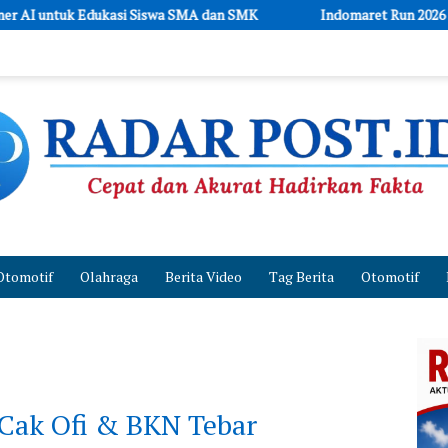
swa SMA dan SMK
Indomaret Run 2026 Kembali Digelar di PIK 2, 
Otomotif
Olahraga
Berita Video
Tag Berita
Otomotif
, Cak Ofi & BKN Tebar