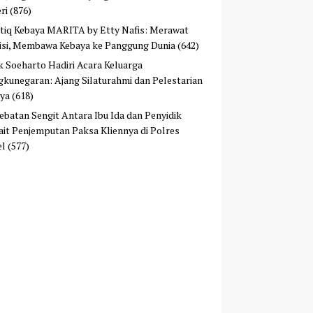
ri
(876)
tiq Kebaya MARITA by Etty Nafis: Merawat
isi, Membawa Kebaya ke Panggung Dunia
(642)
ek Soeharto Hadiri Acara Keluarga
kunegaran: Ajang Silaturahmi dan Pelestarian
ya
(618)
ebatan Sengit Antara Ibu Ida dan Penyidik
ait Penjemputan Paksa Kliennya di Polres
el
(577)