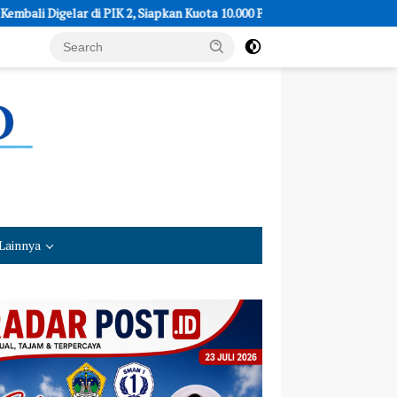
Siapkan Kuota 10.000 Pelari
Ombudsman RI Uji Kualitas Pelay
Lainnya