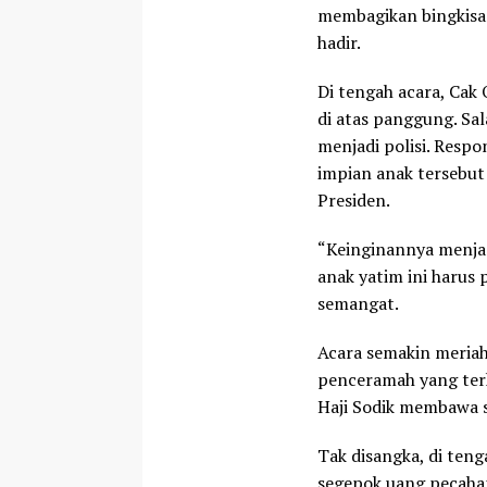
membagikan bingkisan
hadir.
Di tengah acara, Cak 
di atas panggung. Sa
menjadi polisi. Resp
impian anak tersebu
Presiden.
“Keinginannya menjad
anak yatim ini harus 
semangat.
Acara semakin meriah
penceramah yang terk
Haji Sodik membawa s
Tak disangka, di ten
segepok uang pecahan