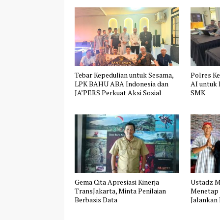
Tebar Kepedulian untuk Sesama,
Polres K
LPK BAHU ABA Indonesia dan
AI untuk
JA’PERS Perkuat Aksi Sosial
SMK
Gema Cita Apresiasi Kinerja
Ustadz M
TransJakarta, Minta Penilaian
Menetap 
Berbasis Data
Jalankan