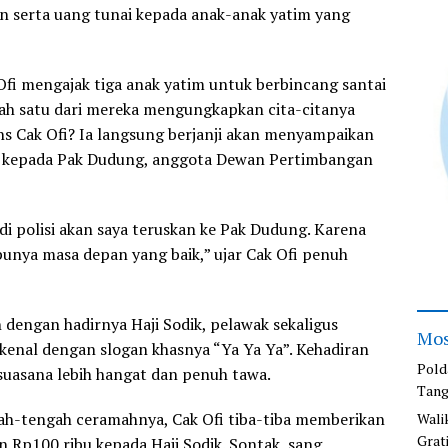
 serta uang tunai kepada anak-anak yatim yang
Ofi mengajak tiga anak yatim untuk berbincang santai
lah satu dari mereka mengungkapkan cita-citanya
ons Cak Ofi? Ia langsung berjanji akan menyampaikan
t kepada Pak Dudung, anggota Dewan Pertimbangan
i polisi akan saya teruskan ke Pak Dudung. Karena
punya masa depan yang baik,” ujar Cak Ofi penuh
 dengan hadirnya Haji Sodik, pelawak sekaligus
Mos
enal dengan slogan khasnya “Ya Ya Ya”. Kehadiran
Pold
uasana lebih hangat dan penuh tawa.
Tang
gah-tengah ceramahnya, Cak Ofi tiba-tiba memberikan
Wali
Grat
 Rp100 ribu kepada Haji Sodik. Sontak, sang