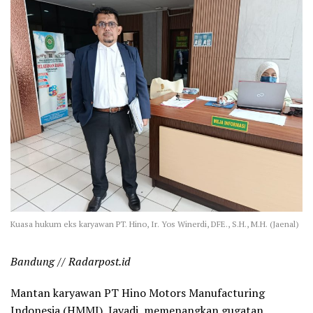
Kuasa hukum eks karyawan PT. Hino, Ir. Yos Winerdi, DFE., S.H., M.H. (Jaenal)
Bandung // Radarpost.id
Mantan karyawan PT Hino Motors Manufacturing
Indonesia (HMMI), Jayadi, memenangkan gugatan