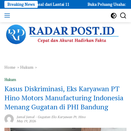
Skip
Berasal dari Lantai 11
Breaking News
Buka Peluang Usaha: LPEKIN BKPRMI D
to
content
Cepat
dan
Akurat
Hadirkan
Fakta
Home
Hukum
Hukum
Kasus Diskriminasi, Eks Karyawan PT
Hino Motors Manufacturing Indonesia
Menang Gugatan di PHI Bandung
Jamal Jamal
-
Gugatan Eks Karyawan Pt. Hino
May 19, 2026