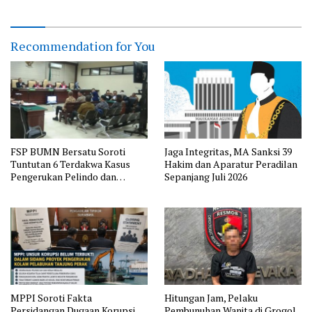
Recommendation for You
FSP BUMN Bersatu Soroti
Jaga Integritas, MA Sanksi 39
Tuntutan 6 Terdakwa Kasus
Hakim dan Aparatur Peradilan
Pengerukan Pelindo dan
Sepanjang Juli 2026
Dugaan Pemerasan
MPPI Soroti Fakta
Hitungan Jam, Pelaku
Persidangan Dugaan Korupsi
Pembunuhan Wanita di Grogol