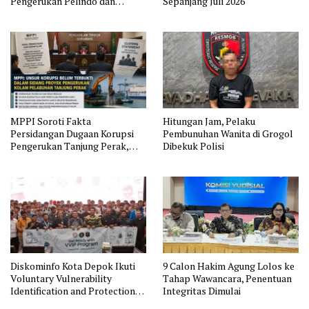
Pengerukan Pelindo dan
Sepanjang Juli 2026
Dugaan Pemerasan
MPPI Soroti Fakta
Hitungan Jam, Pelaku
Persidangan Dugaan Korupsi
Pembunuhan Wanita di Grogol
Pengerukan Tanjung Perak,
Dibekuk Polisi
Hakim Segera Putus Perkara
Diskominfo Kota Depok Ikuti
9 Calon Hakim Agung Lolos ke
Voluntary Vulnerability
Tahap Wawancara, Penentuan
Identification and Protection
Integritas Dimulai
BSSN