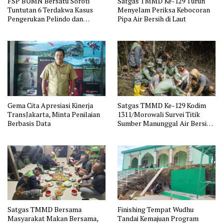
FSP BUMN Bersatu Soroti
Satgas TMMD Ke-129 Turun
Tuntutan 6 Terdakwa Kasus
Menyelam Periksa Kebocoran
Pengerukan Pelindo dan
Pipa Air Bersih di Laut
Dugaan Pemerasan
Gema Cita Apresiasi Kinerja
Satgas TMMD Ke-129 Kodim
TransJakarta, Minta Penilaian
1311/Morowali Survei Titik
Berbasis Data
Sumber Manunggal Air Bersih
di Desa Panimbawang
Satgas TMMD Bersama
Finishing Tempat Wudhu
Masyarakat Makan Bersama,
Tandai Kemajuan Program