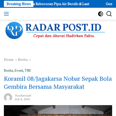
Skip
riksa Kebocoran Pipa Air Bersih di Laut
Breaking News
Gema Cita Apresiasi
to
content
Cepat
dan
Akurat
Hadirkan
Fakta
Home
Berita
Berita
,
Event
,
TNI
Koramil 08/Jagakarsa Nobar Sepak Bola
Gembira Bersama Masyarakat
Yusdiansyah
July 8, 2026