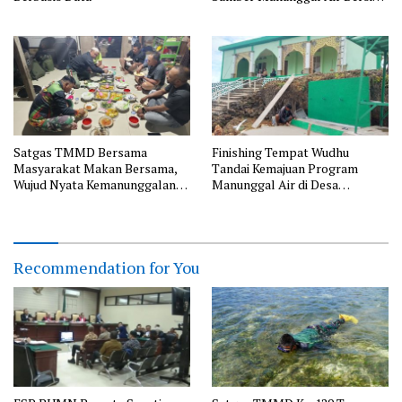
di Desa Panimbawang
Satgas TMMD Bersama
Finishing Tempat Wudhu
Masyarakat Makan Bersama,
Tandai Kemajuan Program
Wujud Nyata Kemanunggalan
Manunggal Air di Desa
TNI dengan Rakyat
Polewali oleh Satgas TMMD
Recommendation for You