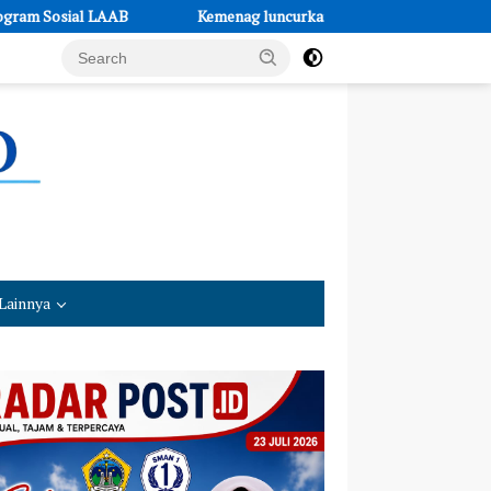
Kemenag luncurkan 40 buku digital PAI terintegrasi AI melalui Smart 
Lainnya