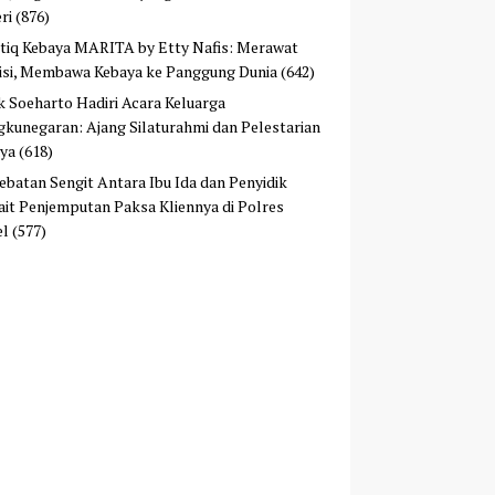
ri
(876)
tiq Kebaya MARITA by Etty Nafis: Merawat
isi, Membawa Kebaya ke Panggung Dunia
(642)
ek Soeharto Hadiri Acara Keluarga
kunegaran: Ajang Silaturahmi dan Pelestarian
ya
(618)
ebatan Sengit Antara Ibu Ida dan Penyidik
ait Penjemputan Paksa Kliennya di Polres
el
(577)