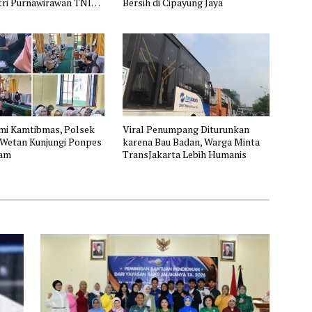
tri Purnawirawan TNI
Bersih di Cipayung Jaya
 Bandung
hmi Kamtibmas, Polsek
Viral Penumpang Diturunkan
 Wetan Kunjungi Ponpes
karena Bau Badan, Warga Minta
lam
TransJakarta Lebih Humanis