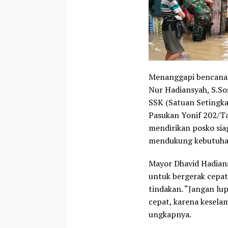
Menanggapi bencana t
Nur Hadiansyah, S.So
SSK (Satuan Setingka
Pasukan Yonif 202/Taj
mendirikan posko sia
mendukung kebutuhan
Mayor Dhavid Hadian
untuk bergerak cepa
tindakan. “Jangan lu
cepat, karena kesela
ungkapnya.