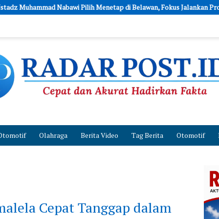
ih Menetap di Belawan, Fokus Jalankan Program Sosial LAAB
Otomotif
Olahraga
Berita Video
Tag Berita
Otomotif
imalela Cepat Tanggap dalam