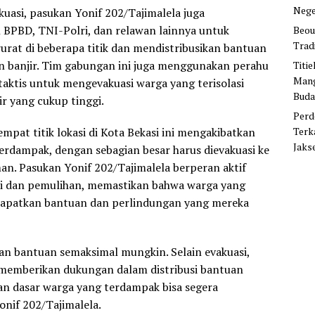
Nege
kuasi, pasukan Yonif 202/Tajimalela juga
 BPBD, TNI-Polri, dan relawan lainnya untuk
Beou
Trad
urat di beberapa titik dan mendistribusikan bantuan
an banjir. Tim gabungan ini juga menggunakan perahu
Titi
Mang
taktis untuk mengevakuasi warga yang terisolasi
Buda
r yang cukup tinggi.
Perd
Terk
mpat titik lokasi di Kota Bekasi ini mengakibatkan
Jaks
terdampak, dengan sebagian besar harus dievakuasi ke
an. Pasukan Yonif 202/Tajimalela berperan aktif
si dan pemulihan, memastikan bahwa warga yang
apatkan bantuan dan perlindungan yang mereka
n bantuan semaksimal mungkin. Selain evakuasi,
 memberikan dukungan dalam distribusi bantuan
han dasar warga yang terdampak bisa segera
onif 202/Tajimalela.