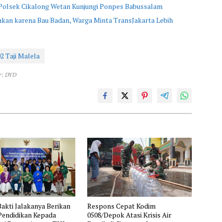
 Polsek Cikalong Wetan Kunjungi Ponpes Babussalam
kan karena Bau Badan, Warga Minta TransJakarta Lebih
02 Taji Malela
r: DYD
akti Jalakanya Berikan
Respons Cepat Kodim
Pendidikan Kepada
0508/Depok Atasi Krisis Air