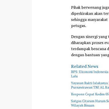
Pihak berwenang jug
diperkirakan akan te
sehingga masyarakat 
petugas.
Dengan sinergi yang t
diharapkan proses eva
terdampak bencana d
dengan bantuan yan
Related News
BPS: Ekonomi Indonesia 
Lalu
Yayasan Bakti Jalakanya
Purnawirawan TNI AL R
Respons Cepat Kodim 0508
Satgas Citarum Harum Se
Wilayah Binaan