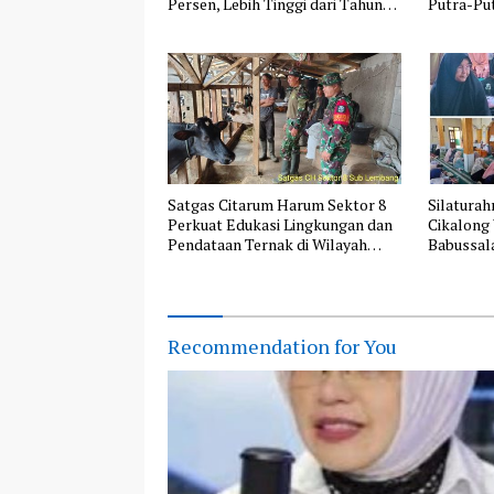
Persen, Lebih Tinggi dari Tahun
Putra-Pu
Lalu
AL Rayon
Satgas Citarum Harum Sektor 8
Silatura
Perkuat Edukasi Lingkungan dan
Cikalong
Pendataan Ternak di Wilayah
Babussa
Binaan
Recommendation for You