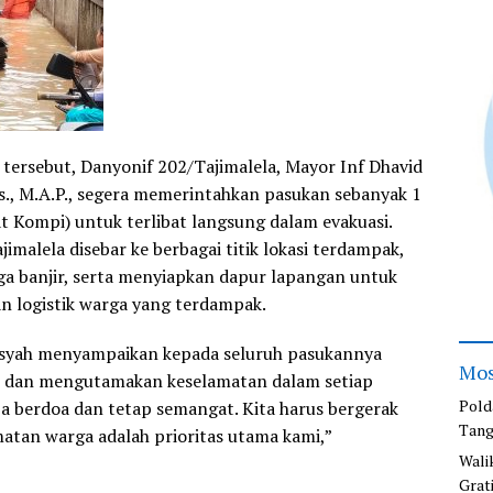
ersebut, Danyonif 202/Tajimalela, Mayor Inf Dhavid
s., M.A.P., segera memerintahkan pasukan sebanyak 1
t Kompi) untuk terlibat langsung dalam evakuasi.
imalela disebar ke berbagai titik lokasi terdampak,
ga banjir, serta menyiapkan dapur lapangan untuk
 logistik warga yang terdampak.
syah menyampaikan kepada seluruh pasukannya
Mos
t dan mengutamakan keselamatan dalam setiap
Pold
pa berdoa dan tetap semangat. Kita harus bergerak
Tang
matan warga adalah prioritas utama kami,”
Wali
Grat