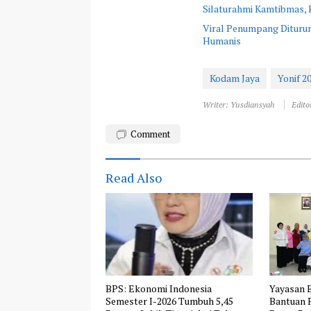
Silaturahmi Kamtibmas,
Viral Penumpang Diturun
Humanis
Kodam Jaya
Yonif 2
Writer: Yusdiansyah
Edito
Comment
Read Also
BPS: Ekonomi Indonesia
Yayasan B
Semester I-2026 Tumbuh 5,45
Bantuan 