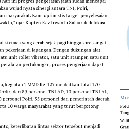
a hari ini progres pengerasan jalan sudah mencapai
kan wujud nyata sinergi antara TNI, Polri,
an masyarakat. Kami optimistis target penyelesaian
waktu,” ujar Kapten Kav Irwanto Sidauruk di lokasi
isi cuaca yang cerah sejak pagi hingga sore sangat
n pekerjaan di lapangan. Dengan dukungan alat
tu unit roller vibrator, satu unit stamper, satu unit
et peralatan pertukangan, proses pengerjaan dapat
a, kegiatan TMMD Ke-127 melibatkan total 170
erdiri dari 89 personel TNI AD, 10 personel TNI AL,
Mos
 personel Polri, 35 personel dari pemerintah daerah,
erta 10 warga masyarakat yang turut bergotong
Pold
Tang
Wali
to, keterlibatan lintas sektor tersebut menjadi
Grat