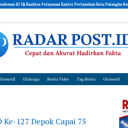
elayanan Kantor Pertanahan Kota Palangka Raya
FSP BUMN Ber
Otomotif
Olahraga
Berita Video
Tag Berita
Otomotif
 Ke-127 Depok Capai 75