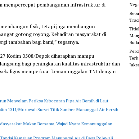
m mempercepat pembangunan infrastruktur di
Nege
Beou
Trad
membangun fisik, tetapi juga membangun
Titi
angat gotong royong. Kehadiran masyarakat di
Mang
rgi tambahan bagi kami,” tegasnya.
Buda
Perd
27 Kodim 0508/Depok diharapkan mampu
Terk
ngsung bagi peningkatan kualitas infrastruktur dan
Jaks
, sekaligus memperkuat kemanunggalan TNI dengan
n Menyelam Periksa Kebocoran Pipa Air Bersih di Laut
im 1311/Morowali Survei Titik Sumber Manunggal Air Bersih
asyarakat Makan Bersama, Wujud Nyata Kemanunggalan
Tandai Kemajuan Program Manunggal Air di Desa Polewali