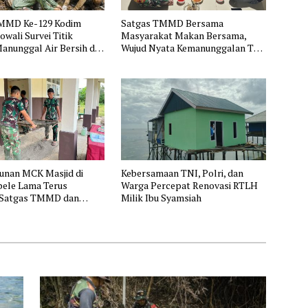
MMD Ke-129 Kodim
Satgas TMMD Bersama
wali Survei Titik
Masyarakat Makan Bersama,
anunggal Air Bersih di
Wujud Nyata Kemanunggalan TNI
nimbawang
dengan Rakyat
nan MCK Masjid di
Kebersamaan TNI, Polri, dan
ele Lama Terus
Warga Percepat Renovasi RTLH
, Satgas TMMD dan
Milik Ibu Syamsiah
rkuat Gotong Royong