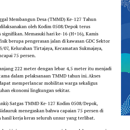
ggal Membangun Desa (TMMD) Ke-127 Tahun
dilaksanakan oleh Kodim 0508/Depok terus
signifikan. Memasuki hari ke-16 (H+16), Kamis
 fisik berupa pengerasan jalan di kawasan GDC Sektor
3/07, Kelurahan Tirtajaya, Kecamatan Sukmajaya,
capai 75 persen.
anjang 222 meter dengan lebar 4,5 meter itu menjadi
 utama dalam pelaksanaan TMMD tahun ini. Akses
dapat memperlancar mobilitas warga sekaligus
an ekonomi lingkungan sekitar.
nki) Satgas TMMD Ke-127 Kodim 0508/Depok,
Sidauruk menegaskan bahwa capaian 75 persen di
hasil kerja keras seluruh unsur yang terlibat.