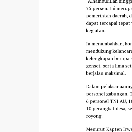
“Alhamdulillah hingg
75 persen. Ini merupa
pemerintah daerah, d
dapat tercapai tepat 
kegiatan.
Ia menambahkan, kond
mendukung kelancara
kelengkapan berupa sa
genset, serta lima s
berjalan maksimal.
Dalam pelaksanaanny
personel gabungan. T
6 personel TNI AU, 10
10 perangkat desa, s
royong.
Menurut Kapten Irwan