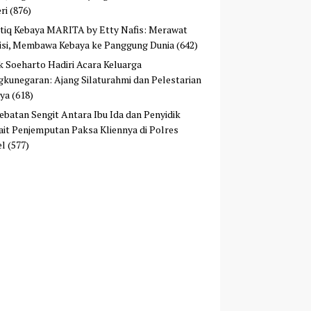
ri
(876)
tiq Kebaya MARITA by Etty Nafis: Merawat
isi, Membawa Kebaya ke Panggung Dunia
(642)
ek Soeharto Hadiri Acara Keluarga
kunegaran: Ajang Silaturahmi dan Pelestarian
ya
(618)
ebatan Sengit Antara Ibu Ida dan Penyidik
ait Penjemputan Paksa Kliennya di Polres
el
(577)