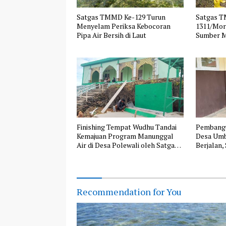
Satgas TMMD Ke-129 Turun
Satgas T
Menyelam Periksa Kebocoran
1311/Moro
Pipa Air Bersih di Laut
Sumber M
Desa Pa
Finishing Tempat Wudhu Tandai
Pembangu
Kemajuan Program Manunggal
Desa Umb
Air di Desa Polewali oleh Satgas
Berjalan
TMMD
Warga Pe
Recommendation for You