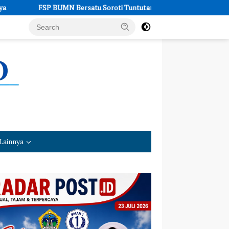
satu Soroti Tuntutan 6 Terdakwa Kasus Pengerukan Pelindo dan Dug
Lainnya