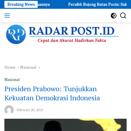
Skip
 Pengajuannya
Breaking News
Persibb Bojong Batas Pocin: Sukses Hadirkan Le
to
content
Cepat
dan
Akurat
Hadirkan
Fakta
Home
Nasional
Nasional
Presiden Prabowo: Tunjukkan
Kekuatan Demokrasi Indonesia
February 20, 2025