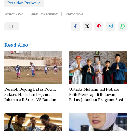
Presiden Prabowo
Writer: Erka
Editor: Muhammad
Source News
Read Also
Persibb Bojong Batas Pocin:
Ustadz Muhammad Nabawi
Sukses Hadirkan Legenda
Pilih Menetap di Belawan,
Jakarta All Stars VS Bandung
Fokus Jalankan Program Sosial
All Stars
LAAB