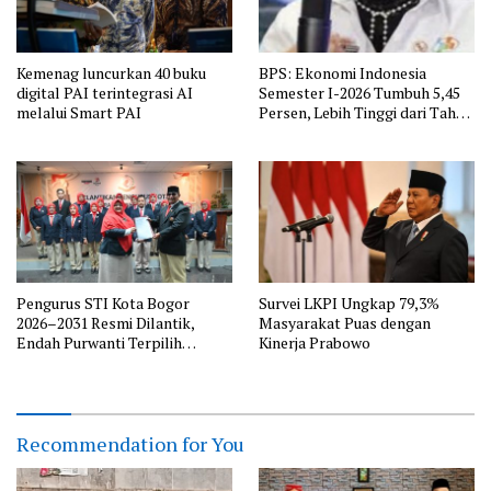
Kemenag luncurkan 40 buku
BPS: Ekonomi Indonesia
digital PAI terintegrasi AI
Semester I-2026 Tumbuh 5,45
melalui Smart PAI
Persen, Lebih Tinggi dari Tahun
Lalu
Pengurus STI Kota Bogor
Survei LKPI Ungkap 79,3%
2026–2031 Resmi Dilantik,
Masyarakat Puas dengan
Endah Purwanti Terpilih
Kinerja Prabowo
sebagai Ketua, Berikut Susunan
Lengkap Pengurus
Recommendation for You