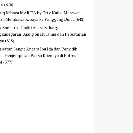
ri
(876)
tiq Kebaya MARITA by Etty Nafis: Merawat
isi, Membawa Kebaya ke Panggung Dunia
(642)
ek Soeharto Hadiri Acara Keluarga
kunegaran: Ajang Silaturahmi dan Pelestarian
ya
(618)
ebatan Sengit Antara Ibu Ida dan Penyidik
ait Penjemputan Paksa Kliennya di Polres
el
(577)