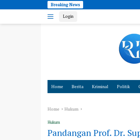
Skip
Breaking News
to
Login
content
Cepat
dan
Home
Berita
Kriminal
Politik
Akurat
Hadirkan
Fakta
Home
Hukum
Hukum
Pandangan Prof. Dr. Su