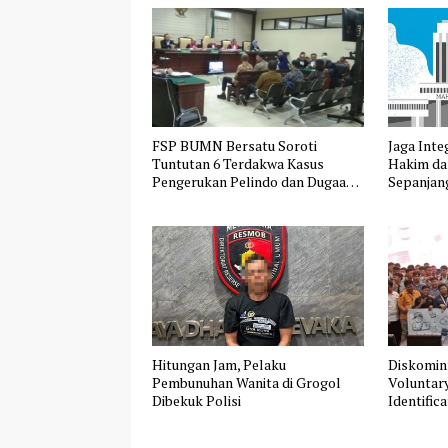
FSP BUMN Bersatu Soroti
Jaga Inte
Tuntutan 6 Terdakwa Kasus
Hakim da
Pengerukan Pelindo dan Dugaan
Sepanjang
Pemerasan
Hitungan Jam, Pelaku
Diskomin
Pembunuhan Wanita di Grogol
Voluntary
Dibekuk Polisi
Identific
BSSN