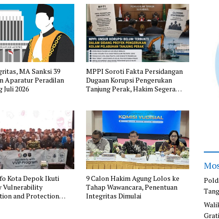
gritas, MA Sanksi 39
MPPI Soroti Fakta Persidangan
n Aparatur Peradilan
Dugaan Korupsi Pengerukan
 Juli 2026
Tanjung Perak, Hakim Segera
Putus Perkara
Mos
fo Kota Depok Ikuti
9 Calon Hakim Agung Lolos ke
Pold
 Vulnerability
Tahap Wawancara, Penentuan
Tang
ation and Protection
Integritas Dimulai
Wali
Grat