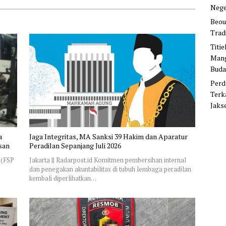
Nege
Beou
Trad
Titi
Mang
Buda
Perd
Terk
Jaks
a
Jaga Integritas, MA Sanksi 39 Hakim dan Aparatur
san
Peradilan Sepanjang Juli 2026
 (FSP
Jakarta || Radarpost.id Komitmen pembersihan internal
dan penegakan akuntabilitas di tubuh lembaga peradilan
kembali diperlihatkan…