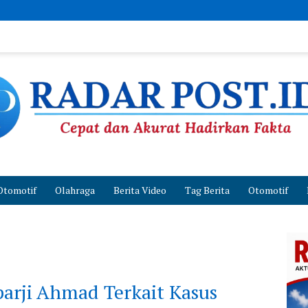
Otomotif
Olahraga
Berita Video
Tag Berita
Otomotif
parji Ahmad Terkait Kasus