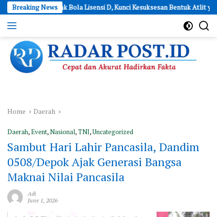
Skip
Sepak Bola Lisensi D, Kunci Kesuksesan Bentuk Atlit yang Profesional
Breaking News
to
content
Cepat
dan
Akurat
Hadirkan
Fakta
Home
Daerah
Daerah
,
Event
,
Nasional
,
TNI
,
Uncategorized
Sambut Hari Lahir Pancasila, Dandim
0508/Depok Ajak Generasi Bangsa
Maknai Nilai Pancasila
Adi
June 1, 2026