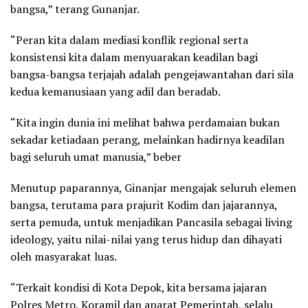
bangsa,” terang Gunanjar.
“Peran kita dalam mediasi konflik regional serta
konsistensi kita dalam menyuarakan keadilan bagi
bangsa-bangsa terjajah adalah pengejawantahan dari sila
kedua kemanusiaan yang adil dan beradab.
“Kita ingin dunia ini melihat bahwa perdamaian bukan
sekadar ketiadaan perang, melainkan hadirnya keadilan
bagi seluruh umat manusia,” beber
Menutup paparannya, Ginanjar mengajak seluruh elemen
bangsa, terutama para prajurit Kodim dan jajarannya,
serta pemuda, untuk menjadikan Pancasila sebagai living
ideology, yaitu nilai-nilai yang terus hidup dan dihayati
oleh masyarakat luas.
“Terkait kondisi di Kota Depok, kita bersama jajaran
Polres Metro, Koramil dan aparat Pemerintah, selalu