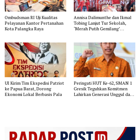
Ombudsman RI Uji Kualitas
Annisa Dalimunthe dan Ikmal
Pelayanan Kantor Pertanahan
Tobing Lanjut Tur Sekolah,
Kota Palangka Raya
‘Merah Putih Gemilang’
Disambut Meriah Siswa SDN
Jatinegara 01
UI Kirim Tim Ekspedisi Patriot
Peringati HUT Ke-62, SMAN 1
ke Papua Barat, Dorong
Gresik Teguhkan Komitmen
Ekonomi Lokal Berbasis Pala
Lahirkan Generasi Unggul dan
Berkarakter