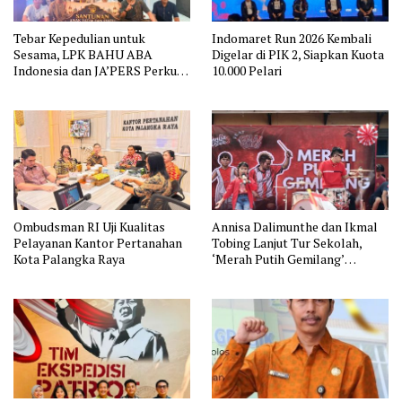
Tebar Kepedulian untuk
Indomaret Run 2026 Kembali
Sesama, LPK BAHU ABA
Digelar di PIK 2, Siapkan Kuota
Indonesia dan JA’PERS Perkuat
10.000 Pelari
Aksi Sosial
Ombudsman RI Uji Kualitas
Annisa Dalimunthe dan Ikmal
Pelayanan Kantor Pertanahan
Tobing Lanjut Tur Sekolah,
Kota Palangka Raya
‘Merah Putih Gemilang’
Disambut Meriah Siswa SDN
Jatinegara 01