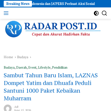
Skip
 Indonesia dan JA’PERS Perkuat Aksi Sosial
Breaking News
Polres Kebumen 
to
content
Cepat
dan
Akurat
Hadirkan
Fakta
Home
Budaya
Budaya
,
Daerah
,
Event
,
Lifestyle
,
Pendidikan
Sambut Tahun Baru Islam, LAZNAS
Dompet Yatim dan Dhuafa Peduli
Santuni 1000 Paket Kebaikan
Muharram
Adi
June 15, 2026