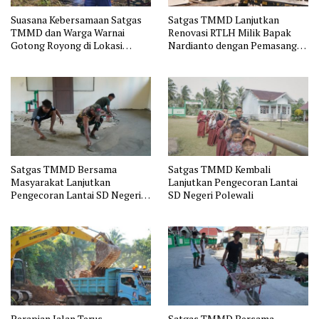
Suasana Kebersamaan Satgas
Satgas TMMD Lanjutkan
TMMD dan Warga Warnai
Renovasi RTLH Milik Bapak
Gotong Royong di Lokasi
Nardianto dengan Pemasangan
Manunggal Air
Pintu, Jendela dan Jembatan
Penghubung
Satgas TMMD Bersama
Satgas TMMD Kembali
Masyarakat Lanjutkan
Lanjutkan Pengecoran Lantai
Pengecoran Lantai SD Negeri
SD Negeri Polewali
Polewali
Perapian Jalan Terus
Satgas TMMD Bersama