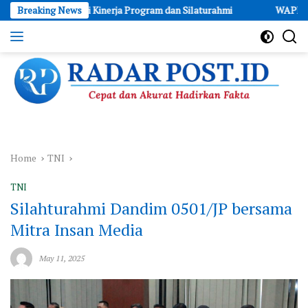
Skip
uasi Kinerja Program dan Silaturahmi
Breaking News
WAPRESS Bulungan Bang
to
content
Cepat
dan
Akurat
Hadirkan
Fakta
Home
TNI
TNI
Silahturahmi Dandim 0501/JP bersama
Mitra Insan Media
May 11, 2025