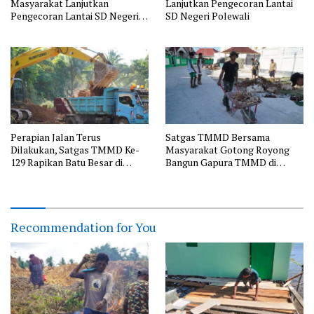
Masyarakat Lanjutkan
Lanjutkan Pengecoran Lantai
Pengecoran Lantai SD Negeri
SD Negeri Polewali
Polewali
Perapian Jalan Terus
Satgas TMMD Bersama
Dilakukan, Satgas TMMD Ke-
Masyarakat Gotong Royong
129 Rapikan Batu Besar di
Bangun Gapura TMMD di
Sepanjang Jalur Pembukaan
Kepulauan Umbele
Jalan Kepulauan Umbele
Recommendation for You