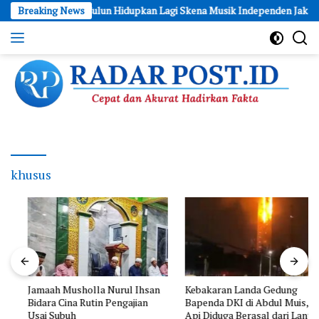
Skip
karta Anti Culun Hidupkan Lagi Skena Musik Independen Jakarta
Breaking News
to
content
Cepat
dan
Akurat
Hadirkan
Fakta
khusus
Jamaah Musholla Nurul Ihsan
Kebakaran Landa Gedung
Bidara Cina Rutin Pengajian
Bapenda DKI di Abdul Muis,
Usai Subuh
Api Diduga Berasal dari Lantai