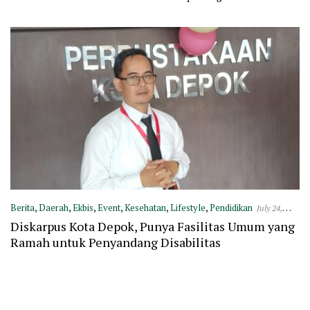
11
Berita
,
Daerah
,
Ekbis
,
Event
,
Kesehatan
,
Lifestyle
,
Pendidikan
July 24,
2025
Diskarpus Kota Depok, Punya Fasilitas Umum yang
Ramah untuk Penyandang Disabilitas