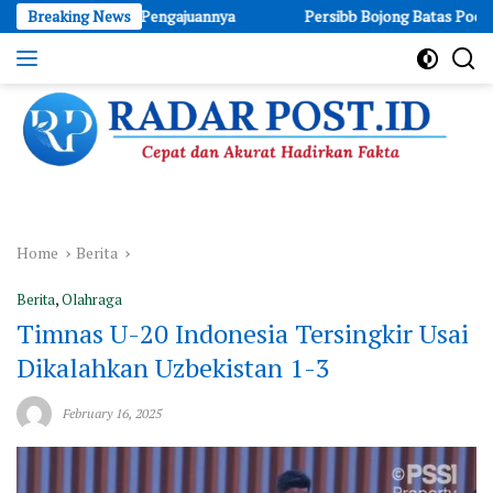
Skip
Jadwal Pengajuannya
Breaking News
Persibb Bojong Batas Pocin: Sukses Hadir
to
content
Cepat
dan
Akurat
Hadirkan
Fakta
Home
Berita
Berita
,
Olahraga
Timnas U-20 Indonesia Tersingkir Usai
Dikalahkan Uzbekistan 1-3
February 16, 2025