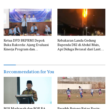
serta Perkuat Edukasi
Lingkungan dan Pendataan
Ternak di Wilayah Binaan
Ketua DPD BKPRMI Depok
Kebakaran Landa Gedung
Buka Rakorda: Ajang Evaluasi
Bapenda DKI di Abdul Muis,
Kinerja Program dan
Api Diduga Berasal dari Lantai
Silaturahmi
11
Recommendation for You
BOS Madrasah dan BOP RA
Persibb Bojong Batas Pocin: