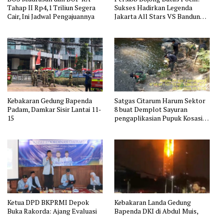
Tahap II Rp4,1 Triliun Segera
Sukses Hadirkan Legenda
Cair, Ini Jadwal Pengajuannya
Jakarta All Stars VS Bandung
All Stars
Kebakaran Gedung Bapenda
Satgas Citarum Harum Sektor
Padam, Damkar Sisir Lantai 11-
8 buat Demplot Sayuran
15
pengaplikasian Pupuk Kosasih
serta Perkuat Edukasi
Lingkungan dan Pendataan
Ternak di Wilayah Binaan
Ketua DPD BKPRMI Depok
Kebakaran Landa Gedung
Buka Rakorda: Ajang Evaluasi
Bapenda DKI di Abdul Muis,