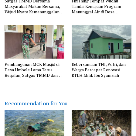
Satgas TMMD Bersama
Finishing Tempat Wudhu
Masyarakat Makan Bersama,
Tandai Kemajuan Program
Wujud Nyata Kemanunggalan
Manunggal Air di Desa
TNI dengan Rakyat
Polewali oleh Satgas TMMD
Pembangunan MCK Masjid di
Kebersamaan TNI, Polri, dan
Desa Umbele Lama Terus
Warga Percepat Renovasi
Berjalan, Satgas TMMD dan
RTLH Milik Ibu Syamsiah
Warga Perkuat Gotong Royong
Recommendation for You