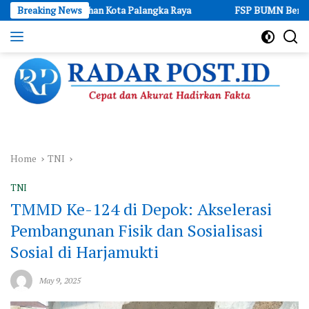
Skip
rtanahan Kota Palangka Raya
Breaking News
FSP BUMN Bersatu Soroti Tuntu
to
content
Cepat
dan
Akurat
Hadirkan
Fakta
Home
TNI
TNI
TMMD Ke-124 di Depok: Akselerasi
Pembangunan Fisik dan Sosialisasi
Sosial di Harjamukti
May 9, 2025