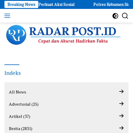
Skip
sia dan JA’PERS Perkuat Aksi Sosial
Breaking News
Polres Kebumen Siapkan
to
content
Cepat
dan
Akurat
Hadirkan
Fakta
Indeks
All News
Advertorial (25)
Artikel (37)
Berita (2831)