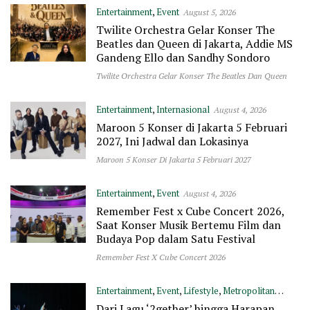
Entertainment
,
Event
August 5, 2026
Twilite Orchestra Gelar Konser The
Beatles dan Queen di Jakarta, Addie MS
Gandeng Ello dan Sandhy Sondoro
Twilite Orchestra Gelar Konser The Beatles Dan Queen
Entertainment
,
Internasional
August 4, 2026
Maroon 5 Konser di Jakarta 5 Februari
2027, Ini Jadwal dan Lokasinya
Maroon 5 Konser Di Jakarta 5 Februari 2027
Entertainment
,
Event
August 4, 2026
Remember Fest x Cube Concert 2026,
Saat Konser Musik Bertemu Film dan
Budaya Pop dalam Satu Festival
Remember Fest X Cube Concert 2026
Entertainment
,
Event
,
Lifestyle
,
Metropolitan
Dari Lagu ‘2gether’ hingga Harapan
August 4, 2026