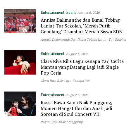
Entertainment
,
Event
August 6, 2026
Annisa Dalimunthe dan Ikmal Tobing
Lanjut Tur Sekolah, ‘Merah Putih
Gemilang’ Disambut Meriah Siswa SDN
Jatinegara 01
Annisa Dalimunthe Dan Ikmal Tobing Lanjut Tur Sekolah
Entertainment
August 5, 2026
Clara Riva Rilis Lagu Kenapa Ya?, Cerita
Mantan yang Datang Lagi Jadi Single
Pop Ceria
Clara Riva Rilis Lagu Kenapa Ya?
Entertainment
August 5, 2026
Rossa Bawa Raina Naik Panggung,
Momen Hangat Ibu dan Anak Jadi
Sorotan di Soul Concert VII
Rossa Ajak Anak Manggung