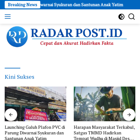
Skip
di Parung Diwarnai Syukuran dan Santunan Anak Yatim
Breaking News
Harapa
to
content
Cepat
dan
Akurat
Hadirkan
Fakta
Kini Sukses
Harapan Masyarakat Terkabul,
Berkat Gotong Royong, Satgas
Satgas TMMD Hadirkan
TMMD dan Masyarakat
Tempat Wudhu di Masjid Desa
Wujudkan Fasilitas Air Bersih di