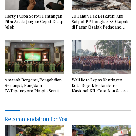
Herty Purba Soroti Tantangan
20 Tahun Tak Berkutik: Kini
Film Anak: Jangan Cepat Dicap
Satpol PP Bongkar 350 Lapak
Jelek
di Pasar Cisalak Pedagang
Pasrah
Amanah Berganti, Pengabdian
Wali Kota Lepas Kontingen
Berlanjut, Pangdam
Kota Depok ke Jambore
IV/Diponegoro Pimpin Sertijab
Nasional XII: Catatkan Sejarah
sejumlah Pejabat Kodam
Peserta Terbanyak se-
IV/Diponegoro
Indonesia
Recommendation for You