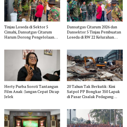
Tinjau Loseda di Sektor 5
Dansatgas Citarum 2026 dan
Cimahi, Dansatgas Citarum
Dansektor 5 Tinjau Pembuatan
Harum Dorong Pengelolaan
Loseda di RW 22 Kelurahan
Sampah Dimulai dari Rumah
Cibabat
Herty Purba Soroti Tantangan
20 Tahun Tak Berkutik: Kini
Film Anak: Jangan Cepat Dicap
Satpol PP Bongkar 350 Lapak
Jelek
di Pasar Cisalak Pedagang
Pasrah