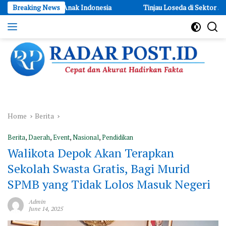
Skip
ri Film Anak Indonesia
Breaking News
Tinjau Loseda di Sektor 5 Cimahi, Dan
to
content
Cepat
dan
Akurat
Hadirkan
Fakta
Home
Berita
Berita
,
Daerah
,
Event
,
Nasional
,
Pendidikan
Walikota Depok Akan Terapkan
Sekolah Swasta Gratis, Bagi Murid
SPMB yang Tidak Lolos Masuk Negeri
Admin
June 14, 2025