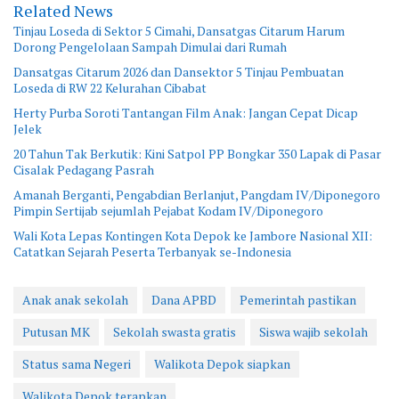
Related News
Tinjau Loseda di Sektor 5 Cimahi, Dansatgas Citarum Harum
Dorong Pengelolaan Sampah Dimulai dari Rumah
Dansatgas Citarum 2026 dan Dansektor 5 Tinjau Pembuatan
Loseda di RW 22 Kelurahan Cibabat
Herty Purba Soroti Tantangan Film Anak: Jangan Cepat Dicap
Jelek
20 Tahun Tak Berkutik: Kini Satpol PP Bongkar 350 Lapak di Pasar
Cisalak Pedagang Pasrah
Amanah Berganti, Pengabdian Berlanjut, Pangdam IV/Diponegoro
Pimpin Sertijab sejumlah Pejabat Kodam IV/Diponegoro
Wali Kota Lepas Kontingen Kota Depok ke Jambore Nasional XII:
Catatkan Sejarah Peserta Terbanyak se-Indonesia
Anak anak sekolah
Dana APBD
Pemerintah pastikan
Putusan MK
Sekolah swasta gratis
Siswa wajib sekolah
Status sama Negeri
Walikota Depok siapkan
Walikota Depok terapkan