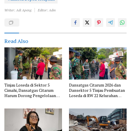
Writer: Adi Apeng
Editor: Adm
Read Also
Tinjau Loseda di Sektor 5
Dansatgas Citarum 2026 dan
Cimahi, Dansatgas Citarum
Dansektor 5 Tinjau Pembuatan
Harum Dorong Pengelolaan
Loseda di RW 22 Kelurahan
Sampah Dimulai dari Rumah
Cibabat