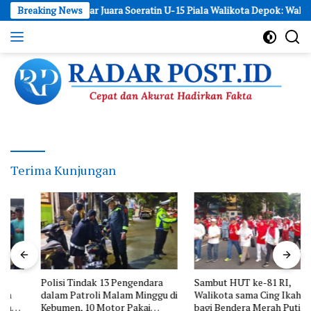
Skip
 Raih Gelar Juara Soeratin U-15 Piala Walikota Depok: Wakili Depok ke
Breaking News
to
content
Cepat
dan
Akurat
Hadirkan
Fakta
Terima Kunjungan
Polisi Tindak 13 Pengendara
Sambut HUT ke-81 RI,
dalam Patroli Malam Minggu di
Walikota sama Cing Ikah Bagi-
Kebumen, 10 Motor Pakai
bagi Bendera Merah Putih CFD