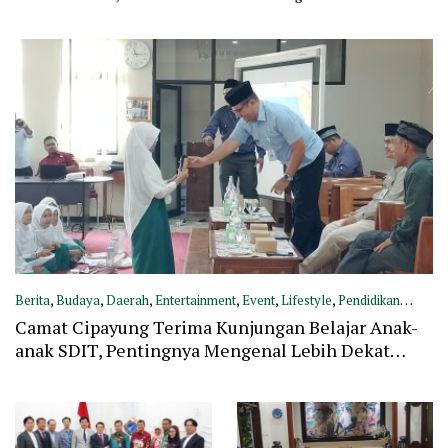
Knalpot Brong
Berita
,
Budaya
,
Daerah
,
Entertainment
,
Event
,
Lifestyle
,
Pendidikan
Camat Cipayung Terima Kunjungan Belajar Anak-
August 14, 2025
anak SDIT, Pentingnya Mengenal Lebih Dekat
dengan Pemerintahan