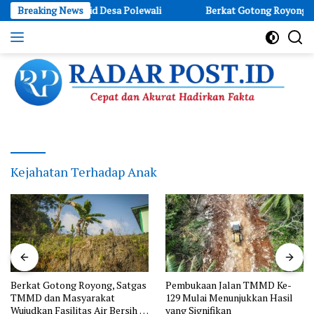
Skip
hu di Masjid Desa Polewali
Breaking News
Berkat Gotong Royong, Satgas TM
to
content
Cepat
dan
Akurat
Hadirkan
Fakta
Kejahatan Terhadap Anak
Berkat Gotong Royong, Satgas
Pembukaan Jalan TMMD Ke-
TMMD dan Masyarakat
129 Mulai Menunjukkan Hasil
Wujudkan Fasilitas Air Bersih di
yang Signifikan