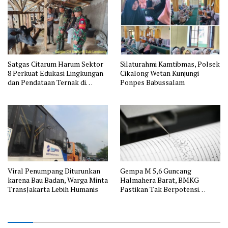
Satgas Citarum Harum Sektor
Silaturahmi Kamtibmas, Polsek
8 Perkuat Edukasi Lingkungan
Cikalong Wetan Kunjungi
dan Pendataan Ternak di
Ponpes Babussalam
Wilayah Binaan
Viral Penumpang Diturunkan
Gempa M 5,6 Guncang
karena Bau Badan, Warga Minta
Halmahera Barat, BMKG
TransJakarta Lebih Humanis
Pastikan Tak Berpotensi
Tsunami