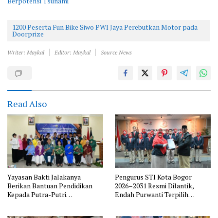
Berpotensi Tsunami
1200 Peserta Fun Bike Siwo PWI Jaya Perebutkan Motor pada
Doorprize
Writer: Maykal
Editor: Maykal
Source News
Read Also
Yayasan Bakti Jalakanya
Pengurus STI Kota Bogor
Berikan Bantuan Pendidikan
2026–2031 Resmi Dilantik,
Kepada Putra-Putri
Endah Purwanti Terpilih
Purnawirawan TNI AL Rayon
sebagai Ketua, Berikut Susunan
Bandung
Lengkap Pengurus