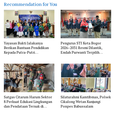
Recommendation for You
Yayasan Bakti Jalakanya
Pengurus STI Kota Bogor
Berikan Bantuan Pendidikan
2026–2031 Resmi Dilantik,
Kepada Putra-Putri
Endah Purwanti Terpilih
Purnawirawan TNI AL Rayon
sebagai Ketua, Berikut Susunan
Bandung
Lengkap Pengurus
Satgas Citarum Harum Sektor
Silaturahmi Kamtibmas, Polsek
8 Perkuat Edukasi Lingkungan
Cikalong Wetan Kunjungi
dan Pendataan Ternak di
Ponpes Babussalam
Wilayah Binaan