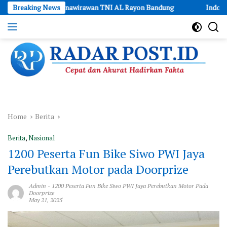
Skip
 Purnawirawan TNI AL Rayon Bandung
Breaking News
IndoBeauty Expo 2026 Res
to
content
Cepat
dan
Akurat
Hadirkan
Fakta
Home
Berita
Berita
,
Nasional
1200 Peserta Fun Bike Siwo PWI Jaya
Perebutkan Motor pada Doorprize
Admin
-
1200 Peserta Fun Bike Siwo PWI Jaya Perebutkan Motor Pada
Doorprize
May 21, 2025