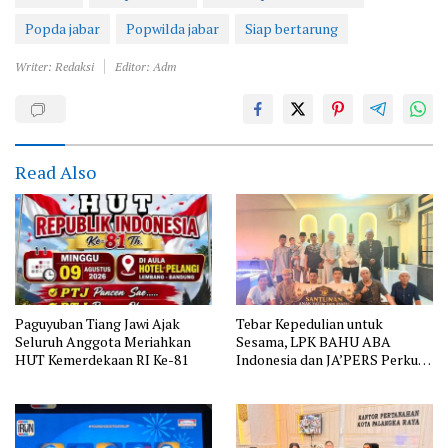
Popda jabar
Popwilda jabar
Siap bertarung
Writer: Redaksi
Editor: Adm
Read Also
Paguyuban Tiang Jawi Ajak
Tebar Kepedulian untuk
Seluruh Anggota Meriahkan
Sesama, LPK BAHU ABA
HUT Kemerdekaan RI Ke-81
Indonesia dan JA’PERS Perkuat
Aksi Sosial