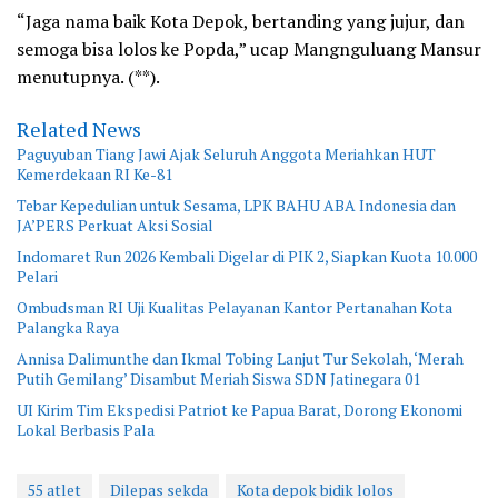
“Jaga nama baik Kota Depok, bertanding yang jujur, dan
semoga bisa lolos ke Popda,” ucap Mangnguluang Mansur
menutupnya. (**).
Related News
Paguyuban Tiang Jawi Ajak Seluruh Anggota Meriahkan HUT
Kemerdekaan RI Ke-81
Tebar Kepedulian untuk Sesama, LPK BAHU ABA Indonesia dan
JA’PERS Perkuat Aksi Sosial
Indomaret Run 2026 Kembali Digelar di PIK 2, Siapkan Kuota 10.000
Pelari
Ombudsman RI Uji Kualitas Pelayanan Kantor Pertanahan Kota
Palangka Raya
Annisa Dalimunthe dan Ikmal Tobing Lanjut Tur Sekolah, ‘Merah
Putih Gemilang’ Disambut Meriah Siswa SDN Jatinegara 01
UI Kirim Tim Ekspedisi Patriot ke Papua Barat, Dorong Ekonomi
Lokal Berbasis Pala
55 atlet
Dilepas sekda
Kota depok bidik lolos