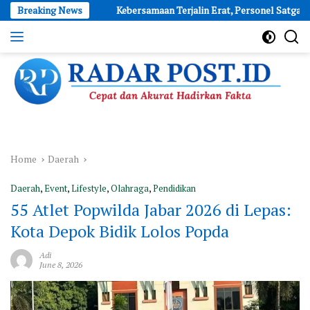
Skip
I Ke-81
Breaking News
Kebersamaan Terjalin Erat, Personel Satgas TMMD M
to
content
Cepat
dan
Akurat
Hadirkan
Fakta
Home
Daerah
Daerah
,
Event
,
Lifestyle
,
Olahraga
,
Pendidikan
55 Atlet Popwilda Jabar 2026 di Lepas:
Kota Depok Bidik Lolos Popda
Adi
June 8, 2026