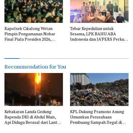
Kapolsek Cikalong Wetan
Tebar Kepedulian untuk
Pimpin Pengamanan Nobar
Sesama, LPK BAHU ABA
Final Piala Presiden 2026,
Indonesia dan JA’PERS Perkuat
Situasi Berlangsung Aman dan
Aksi Sosial
Kondusif
Recommendation for You
Kebakaran Landa Gedung
KPL Dukung Pramono Anung
Bapenda DKI di Abdul Muis,
Umumkan Perusahaan
Api Diduga Berasal dari Lantai
Pembuang Sampah Ilegal di
11
Jakarta