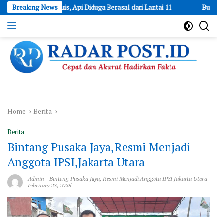
Skip
 Muis, Api Diduga Berasal dari Lantai 11
Breaking News
Buka Peluang Usaha
to
content
Cepat
dan
Akurat
Hadirkan
Fakta
Home
Berita
Berita
Bintang Pusaka Jaya,Resmi Menjadi
Anggota IPSI,Jakarta Utara
Admin
-
Bintang Pusaka Jaya
,
Resmi Menjadi Anggota IPSI Jakarta Utara
February 23, 2025