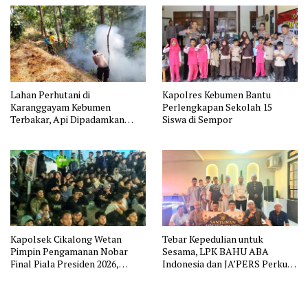
Lahan Perhutani di
Kapolres Kebumen Bantu
Karanggayam Kebumen
Perlengkapan Sekolah 15
Terbakar, Api Dipadamkan
Siswa di Sempor
Manual
Kapolsek Cikalong Wetan
Tebar Kepedulian untuk
Pimpin Pengamanan Nobar
Sesama, LPK BAHU ABA
Final Piala Presiden 2026,
Indonesia dan JA’PERS Perkuat
Situasi Berlangsung Aman dan
Aksi Sosial
Kondusif