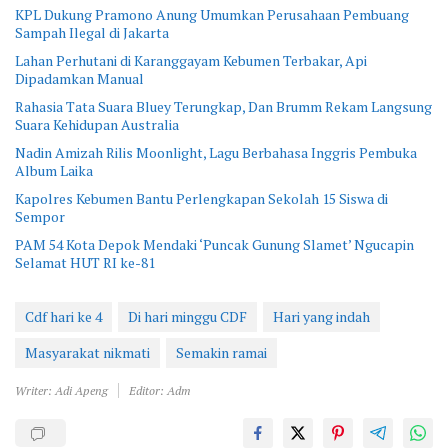
KPL Dukung Pramono Anung Umumkan Perusahaan Pembuang
Sampah Ilegal di Jakarta
Lahan Perhutani di Karanggayam Kebumen Terbakar, Api
Dipadamkan Manual
Rahasia Tata Suara Bluey Terungkap, Dan Brumm Rekam Langsung
Suara Kehidupan Australia
Nadin Amizah Rilis Moonlight, Lagu Berbahasa Inggris Pembuka
Album Laika
Kapolres Kebumen Bantu Perlengkapan Sekolah 15 Siswa di
Sempor
PAM 54 Kota Depok Mendaki ‘Puncak Gunung Slamet’ Ngucapin
Selamat HUT RI ke-81
Cdf hari ke 4
Di hari minggu CDF
Hari yang indah
Masyarakat nikmati
Semakin ramai
Writer: Adi Apeng
Editor: Adm