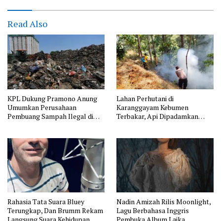
Read Also
KPL Dukung Pramono Anung
Lahan Perhutani di
Umumkan Perusahaan
Karanggayam Kebumen
Pembuang Sampah Ilegal di
Terbakar, Api Dipadamkan
Jakarta
Manual
Nadin Amizah Rilis Moonlight,
Rahasia Tata Suara Bluey
Lagu Berbahasa Inggris
Terungkap, Dan Brumm Rekam
Pembuka Album Laika
Langsung Suara Kehidupan