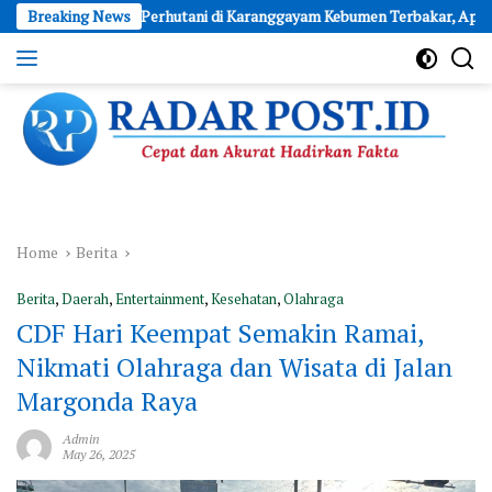
Skip
Lahan Perhutani di Karanggayam Kebumen Terbakar, Api Dipadamkan M
Breaking News
to
content
Cepat
dan
Akurat
Hadirkan
Fakta
Home
Berita
Berita
,
Daerah
,
Entertainment
,
Kesehatan
,
Olahraga
CDF Hari Keempat Semakin Ramai,
Nikmati Olahraga dan Wisata di Jalan
Margonda Raya
Admin
May 26, 2025