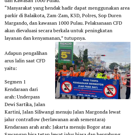
dan Kawasan 1000 Pulau.
“Masyarakat yang hendak hadir dapat menggunakan area
parkir di Balaikota, Zam-Zam, K3D, Polres, Sop Duren
Margando, dan kawasan 1000 Pulau. Pelaksanaan CFD
akan dievaluasi secara berkala untuk peningkatan
layanan dan kenyamanan,” tutupnya.
Adapun pengalihan
arus lalin saat CFD
yaitu:
Segmen 1
Kendaraan dari
arah: Underpass
Dewi Sartika, Jalan
Kartini, Jalan Siliwangi menuju Jalan Margonda lewat
jalur contraflow (berlawanan arah sementara)
Kendaraan arah arah: Jakarta menuju Bogor atau
Sawangan bisa tetap lewat jalur biasa dan bergabung