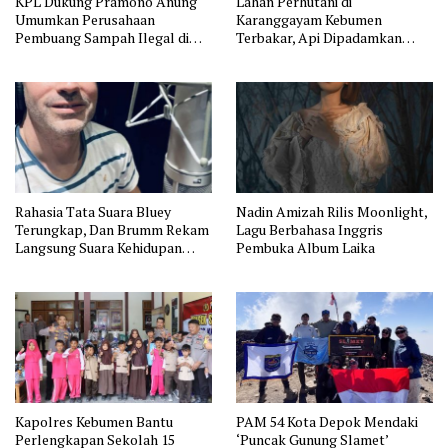
KPL Dukung Pramono Anung
Lahan Perhutani di
Umumkan Perusahaan
Karanggayam Kebumen
Pembuang Sampah Ilegal di
Terbakar, Api Dipadamkan
Jakarta
Manual
Rahasia Tata Suara Bluey
Nadin Amizah Rilis Moonlight,
Terungkap, Dan Brumm Rekam
Lagu Berbahasa Inggris
Langsung Suara Kehidupan
Pembuka Album Laika
Australia
Kapolres Kebumen Bantu
PAM 54 Kota Depok Mendaki
Perlengkapan Sekolah 15
‘Puncak Gunung Slamet’