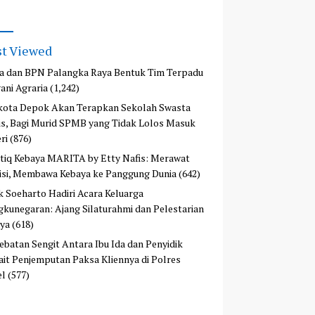
t Viewed
a dan BPN Palangka Raya Bentuk Tim Terpadu
ani Agraria
(1,242)
kota Depok Akan Terapkan Sekolah Swasta
is, Bagi Murid SPMB yang Tidak Lolos Masuk
ri
(876)
tiq Kebaya MARITA by Etty Nafis: Merawat
isi, Membawa Kebaya ke Panggung Dunia
(642)
ek Soeharto Hadiri Acara Keluarga
kunegaran: Ajang Silaturahmi dan Pelestarian
ya
(618)
ebatan Sengit Antara Ibu Ida dan Penyidik
ait Penjemputan Paksa Kliennya di Polres
el
(577)