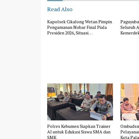
Read Also
Kapolsek Cikalong Wetan Pimpin
Paguyuban
Pengamanan Nobar Final Piala
Seluruh 
Presiden 2026, Situasi
Kemerdek
Berlangsung Aman dan Kondusif
Polres Kebumen Siapkan Trainer
Ombudsma
AI untuk Edukasi Siswa SMA dan
Pelayana
SMK
Kota Pal