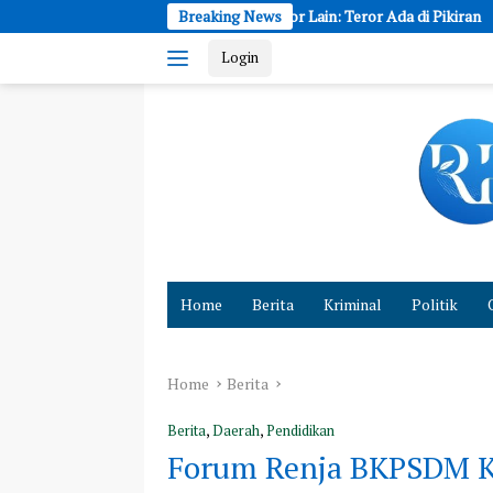
Skip
d’ Beda dari Horor Lain: Teror Ada di Pikiran
Breaking News
Ghea Indrawari
to
Login
content
Cepat
dan
Home
Berita
Kriminal
Politik
Akurat
Hadirkan
Fakta
Home
Berita
Berita
,
Daerah
,
Pendidikan
Forum Renja BKPSDM K