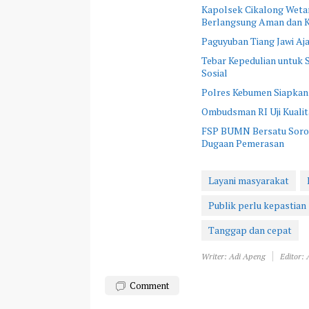
Kapolsek Cikalong Wetan
Berlangsung Aman dan K
Paguyuban Tiang Jawi A
Tebar Kepedulian untuk
Sosial
Polres Kebumen Siapkan
Ombudsman RI Uji Kualit
FSP BUMN Bersatu Sorot
Dugaan Pemerasan
Layani masyarakat
Publik perlu kepastian
Tanggap dan cepat
Writer: Adi Apeng
Editor:
Comment