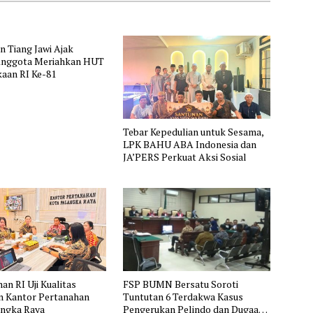
 Tiang Jawi Ajak
Anggota Meriahkan HUT
aan RI Ke-81
Tebar Kepedulian untuk Sesama,
LPK BAHU ABA Indonesia dan
JA’PERS Perkuat Aksi Sosial
n RI Uji Kualitas
FSP BUMN Bersatu Soroti
n Kantor Pertanahan
Tuntutan 6 Terdakwa Kasus
angka Raya
Pengerukan Pelindo dan Dugaan