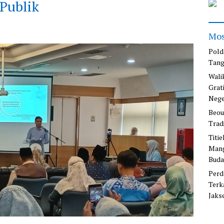
 Publik
Mos
Pold
Tang
Wali
Grat
Nege
Beou
Trad
Titi
Mang
Buda
Perd
Terk
Jaks