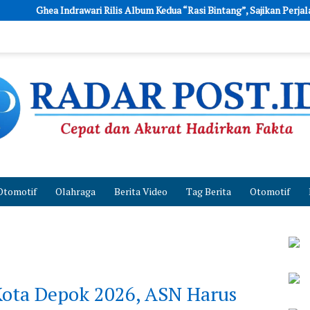
 Rilis Album Kedua “Rasi Bintang”, Sajikan Perjalanan Cinta dalam Balu
Otomotif
Olahraga
Berita Video
Tag Berita
Otomotif
ota Depok 2026, ASN Harus