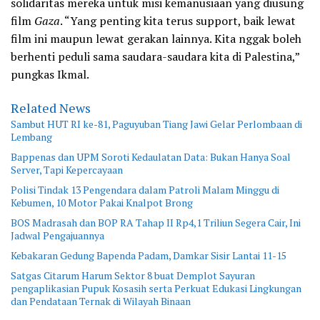
solidaritas mereka untuk misi kemanusiaan yang diusung
film
Gaza
. “Yang penting kita terus support, baik lewat
film ini maupun lewat gerakan lainnya. Kita nggak boleh
berhenti peduli sama saudara-saudara kita di Palestina,”
pungkas Ikmal.
Related News
Sambut HUT RI ke-81, Paguyuban Tiang Jawi Gelar Perlombaan di
Lembang
Bappenas dan UPM Soroti Kedaulatan Data: Bukan Hanya Soal
Server, Tapi Kepercayaan
Polisi Tindak 13 Pengendara dalam Patroli Malam Minggu di
Kebumen, 10 Motor Pakai Knalpot Brong
BOS Madrasah dan BOP RA Tahap II Rp4,1 Triliun Segera Cair, Ini
Jadwal Pengajuannya
Kebakaran Gedung Bapenda Padam, Damkar Sisir Lantai 11-15
Satgas Citarum Harum Sektor 8 buat Demplot Sayuran
pengaplikasian Pupuk Kosasih serta Perkuat Edukasi Lingkungan
dan Pendataan Ternak di Wilayah Binaan