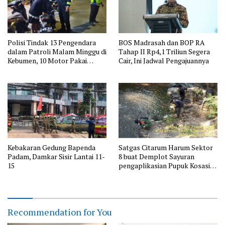
Polisi Tindak 13 Pengendara
BOS Madrasah dan BOP RA
dalam Patroli Malam Minggu di
Tahap II Rp4,1 Triliun Segera
Kebumen, 10 Motor Pakai
Cair, Ini Jadwal Pengajuannya
Knalpot Brong
Kebakaran Gedung Bapenda
Satgas Citarum Harum Sektor
Padam, Damkar Sisir Lantai 11-
8 buat Demplot Sayuran
15
pengaplikasian Pupuk Kosasih
serta Perkuat Edukasi
Lingkungan dan Pendataan
Ternak di Wilayah Binaan
Recommendation for You