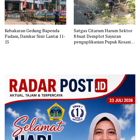
Kebakaran Gedung Bapenda
Satgas Citarum Harum Sektor
Padam, Damkar Sisir Lantai 11-
8 buat Demplot Sayuran
15
pengaplikasian Pupuk Kosasih
serta Perkuat Edukasi
Lingkungan dan Pendataan
Ternak di Wilayah Binaan