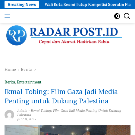
Skip
Breaking News
Wali Kota Resmi Tutup Kompetisi Soeratin Piala Wali Kota Depo
to
content
Cepat
dan
Akurat
Hadirkan
Fakta
Home
Berita
Berita
,
Entertainment
Ikmal Tobing: Film Gaza Jadi Media
Penting untuk Dukung Palestina
Admin
-
Ikmal Tobing: Film Gaza Jadi Media Penting Untuk Dukung
Palestina
June 8, 2025