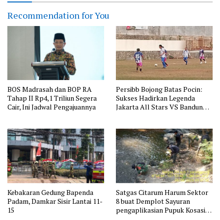
Recommendation for You
BOS Madrasah dan BOP RA
Persibb Bojong Batas Pocin:
Tahap II Rp4,1 Triliun Segera
Sukses Hadirkan Legenda
Cair, Ini Jadwal Pengajuannya
Jakarta All Stars VS Bandung
All Stars
Kebakaran Gedung Bapenda
Satgas Citarum Harum Sektor
Padam, Damkar Sisir Lantai 11-
8 buat Demplot Sayuran
15
pengaplikasian Pupuk Kosasih
serta Perkuat Edukasi