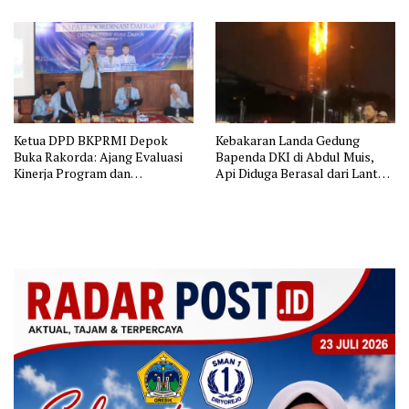
Lingkungan dan Pendataan
Ternak di Wilayah Binaan
Ketua DPD BKPRMI Depok
Kebakaran Landa Gedung
Buka Rakorda: Ajang Evaluasi
Bapenda DKI di Abdul Muis,
Kinerja Program dan
Api Diduga Berasal dari Lantai
Silaturahmi
11