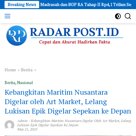
Skip
BOS Madrasah dan BOP RA Tahap II Rp4,1 Triliun Segera Cair, Ini Jad
Breaking News
to
content
Cepat
dan
Akurat
Hadirkan
Fakta
Home
Berita
Berita
,
Nasional
Kebangkitan Maritim Nusantara
Digelar oleh Art Market, Lelang
Lukisan Epik Digelar Sepekan ke Depan
Admin
-
Kebangkitan Maritim Nusantara Digelar Oleh Art Market
,
Lelang
Lukisan Epik Digelar Sepekan Ke Depan
May 21, 2025