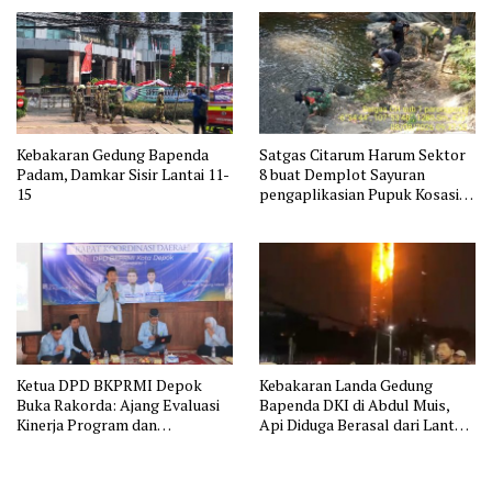
Kebakaran Gedung Bapenda
Satgas Citarum Harum Sektor
Padam, Damkar Sisir Lantai 11-
8 buat Demplot Sayuran
15
pengaplikasian Pupuk Kosasih
serta Perkuat Edukasi
Lingkungan dan Pendataan
Ternak di Wilayah Binaan
Ketua DPD BKPRMI Depok
Kebakaran Landa Gedung
Buka Rakorda: Ajang Evaluasi
Bapenda DKI di Abdul Muis,
Kinerja Program dan
Api Diduga Berasal dari Lantai
Silaturahmi
11