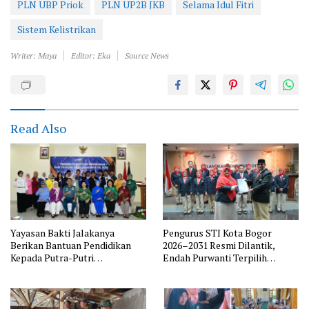
PLN UBP Priok
PLN UP2B JKB
Selama Idul Fitri
Sistem Kelistrikan
Writer: Maya
Editor: Eka
Source News
Read Also
Yayasan Bakti Jalakanya
Pengurus STI Kota Bogor
Berikan Bantuan Pendidikan
2026–2031 Resmi Dilantik,
Kepada Putra-Putri
Endah Purwanti Terpilih
Purnawirawan TNI AL Rayon
sebagai Ketua, Berikut Susunan
Bandung
Lengkap Pengurus