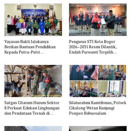
Yayasan Bakti Jalakanya
Pengurus STI Kota Bogor
Berikan Bantuan Pendidikan
2026–2031 Resmi Dilantik,
Kepada Putra-Putri
Endah Purwanti Terpilih
Purnawirawan TNI AL Rayon
sebagai Ketua, Berikut Susunan
Bandung
Lengkap Pengurus
Satgas Citarum Harum Sektor
Silaturahmi Kamtibmas, Polsek
8 Perkuat Edukasi Lingkungan
Cikalong Wetan Kunjungi
dan Pendataan Ternak di
Ponpes Babussalam
Wilayah Binaan