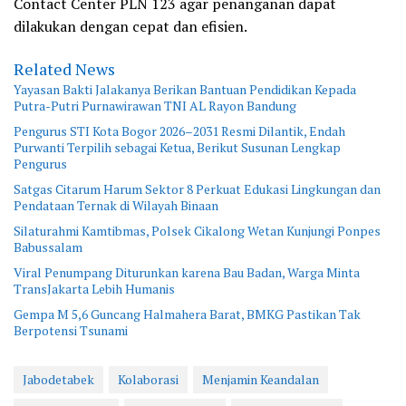
Contact Center PLN 123 agar penanganan dapat
dilakukan dengan cepat dan efisien.
Related News
Yayasan Bakti Jalakanya Berikan Bantuan Pendidikan Kepada
Putra-Putri Purnawirawan TNI AL Rayon Bandung
Pengurus STI Kota Bogor 2026–2031 Resmi Dilantik, Endah
Purwanti Terpilih sebagai Ketua, Berikut Susunan Lengkap
Pengurus
Satgas Citarum Harum Sektor 8 Perkuat Edukasi Lingkungan dan
Pendataan Ternak di Wilayah Binaan
Silaturahmi Kamtibmas, Polsek Cikalong Wetan Kunjungi Ponpes
Babussalam
Viral Penumpang Diturunkan karena Bau Badan, Warga Minta
TransJakarta Lebih Humanis
Gempa M 5,6 Guncang Halmahera Barat, BMKG Pastikan Tak
Berpotensi Tsunami
Jabodetabek
Kolaborasi
Menjamin Keandalan