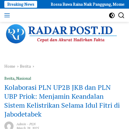
Skip
ria
Breaking News
Rossa Bawa Raina Naik Panggung, Momen Hangat Ibu dan An
to
content
Cepat
dan
Akurat
Hadirkan
Fakta
Home
Berita
Berita
,
Nasional
Kolaborasi PLN UP2B JKB dan PLN
UBP Priok: Menjamin Keandalan
Sistem Kelistrikan Selama Idul Fitri di
Jabodetabek
Admin
-
PLN
March 28, 2025