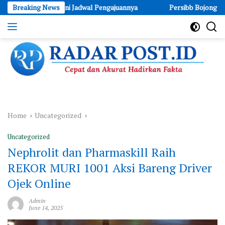
Skip
r, Ini Jadwal Pengajuannya
Breaking News
Persibb Bojong Batas Pocin: Sukse
to
content
Cepat
dan
Akurat
Hadirkan
Fakta
Home
Uncategorized
Uncategorized
Nephrolit dan Pharmaskill Raih
REKOR MURI 1001 Aksi Bareng Driver
Ojek Online
Admin
June 14, 2025