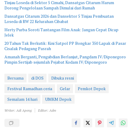
Tinjau Loseda di Sektor 5 Cimahi, Dansatgas Citarum Harum
Dorong Pengelolaan Sampah Dimulai dari Rumah
Dansatgas Citarum 2026 dan Dansektor 5 Tinjau Pembuatan
Loseda di RW 22 Kelurahan Cibabat
Herty Purba Soroti Tantangan Film Anak: Jangan Cepat Dicap
Jelek
20 Tahun Tak Berkutik: Kini Satpol PP Bongkar 350 Lapak di Pasar
Cisalak Pedagang Pasrah
Amanah Berganti, Pengabdian Berlanjut, Pangdam IV/Diponegoro
Pimpin Sertijab sejumlah Pejabat Kodam IV/Diponegoro
Bersama
di DOS
Dibuka resni
Festival Ramadhan ceria
Gelar
Pemkot Depok
Semalam 14 hari
UMKM Depok
Writer: Adi Apeng
Editor: Adm