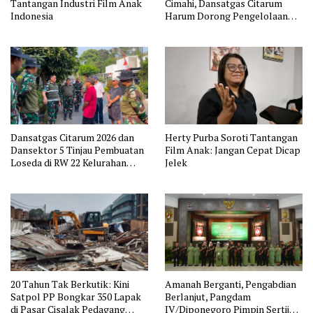
Tantangan Industri Film Anak
Cimahi, Dansatgas Citarum
Indonesia
Harum Dorong Pengelolaan
Sampah Dimulai dari Rumah
Dansatgas Citarum 2026 dan
Herty Purba Soroti Tantangan
Dansektor 5 Tinjau Pembuatan
Film Anak: Jangan Cepat Dicap
Loseda di RW 22 Kelurahan
Jelek
Cibabat
20 Tahun Tak Berkutik: Kini
Amanah Berganti, Pengabdian
Satpol PP Bongkar 350 Lapak
Berlanjut, Pangdam
di Pasar Cisalak Pedagang
IV/Diponegoro Pimpin Sertijab