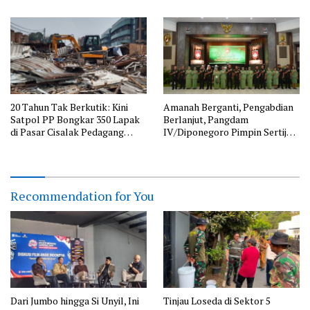
20 Tahun Tak Berkutik: Kini
Amanah Berganti, Pengabdian
Satpol PP Bongkar 350 Lapak
Berlanjut, Pangdam
di Pasar Cisalak Pedagang
IV/Diponegoro Pimpin Sertijab
Pasrah
sejumlah Pejabat Kodam
IV/Diponegoro
Recommendation for You
Dari Jumbo hingga Si Unyil, Ini
Tinjau Loseda di Sektor 5