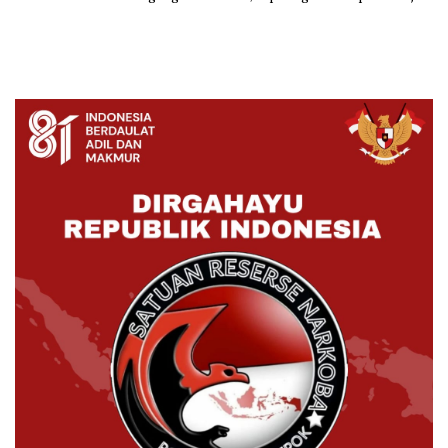
Pasrah
sejumlah Pejabat Kodam
IV/Diponegoro