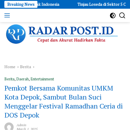
Skip
lm Anak Indonesia
Breaking News
Tinjau Loseda di Sektor 5 Cimahi, Dansatga
to
content
Cepat
dan
Akurat
Hadirkan
Fakta
Home
Berita
Berita
,
Daerah
,
Entertainment
Pemkot Bersama Komunitas UMKM
Kota Depok, Sambut Bulan Suci
Menggelar Festival Ramadhan Ceria di
DOS Depok
Admin
March 1, 2025