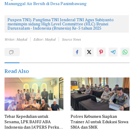
Manunggal Air Bersih di Desa Panimbawang
Puspen TNI). Panglima TNI Jenderal TNI Agus Subiyanto
memimpin sidang High Level Committee (HLC) Brunei
Darussalam - Indonesia (Brunesia) Ke-5 tahun 2025
Writer: Maykal
Editor: Maykal
Source News
Read Also
Tebar Kepedulian untuk
Polres Kebumen Siapkan
Sesama, LPK BAHU ABA
Trainer AI untuk Edukasi Siswa
Indonesia dan JA’PERS Perkuat
SMA dan SMK
Aksi Sosial