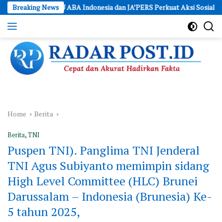
Skip
K BAHU ABA Indonesia dan JA’PERS Perkuat Aksi Sosial
Breaking News
Polre
to
content
Cepat
dan
Akurat
Hadirkan
Fakta
Home
Berita
Berita
,
TNI
Puspen TNI). Panglima TNI Jenderal
TNI Agus Subiyanto memimpin sidang
High Level Committee (HLC) Brunei
Darussalam – Indonesia (Brunesia) Ke-
5 tahun 2025,