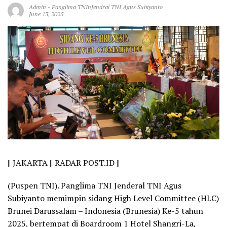
Admin
-
Panglima TNInJendral TNI Agus Subiyanto
June 13, 2025
||
JAKARTA || RADAR POST.ID ||
(Puspen TNI). Panglima TNI Jenderal TNI Agus
Subiyanto memimpin sidang High Level Committee (HLC)
Brunei Darussalam – Indonesia (Brunesia) Ke-5 tahun
2025, bertempat di Boardroom 1 Hotel Shangri-La,