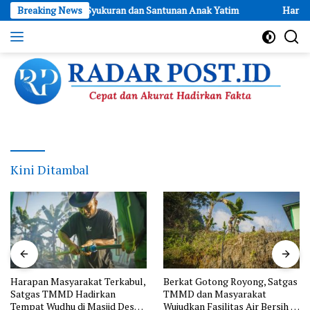
Skip
ng Diwarnai Syukuran dan Santunan Anak Yatim
Breaking News
Harapan Masya
to
content
Cepat
dan
Akurat
Hadirkan
Fakta
Kini Ditambal
Harapan Masyarakat Terkabul,
Berkat Gotong Royong, Satgas
Satgas TMMD Hadirkan
TMMD dan Masyarakat
Tempat Wudhu di Masjid Desa
Wujudkan Fasilitas Air Bersih di