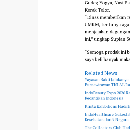
Gudeg Yogya, Nasi Pa
Kerak Telor.
“Dinas memberikan r
UMKM, tentunya aga
menjajakan dagangan 
ini,” ungkap Supian Su
“Semoga prodak ini b
saya beli banyak maka
Related News
Yayasan Bakti Jalakanya
Purnawirawan TNI AL R
IndoBeauty Expo 2026 Res
Kecantikan Indonesia
Krista Exhibitions Hadir
IndoHealthcare Gakeslab
Kesehatan dari 9 Negara
The Collectors Club Hadi