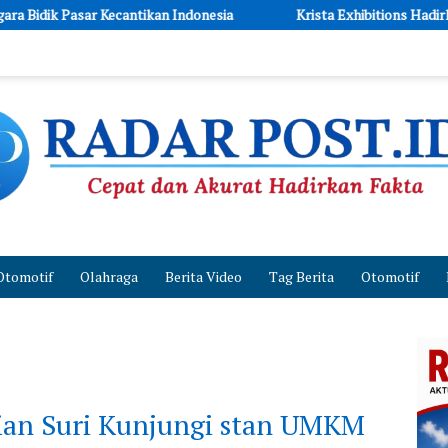
an Indonesia
Krista Exhibitions Hadirkan ILF dan IGT Expo 20
Otomotif
Olahraga
Berita Video
Tag Berita
Otomotif
pian Suri Kunjungi stan UMKM