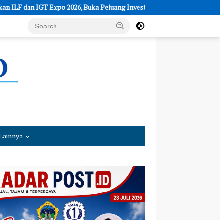
26, Buka Peluang Investasi dan Ekspor
IndoHealthcare Gakesla
Lainnya