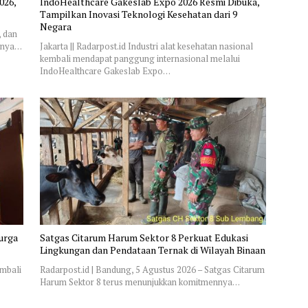
026,
IndoHealthcare Gakeslab Expo 2026 Resmi Dibuka,
Tampilkan Inovasi Teknologi Kesehatan dari 9
Negara
, dan
gnya…
Jakarta || Radarpost.id Industri alat kesehatan nasional
kembali mendapat panggung internasional melalui
IndoHealthcare Gakeslab Expo…
Surga
Satgas Citarum Harum Sektor 8 Perkuat Edukasi
Lingkungan dan Pendataan Ternak di Wilayah Binaan
embali
Radarpost.id | Bandung, 5 Agustus 2026 – Satgas Citarum
Harum Sektor 8 terus menunjukkan komitmennya…