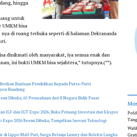
dang, hingga
uang untuk
r UMKM bisa
nya di ruang terbuka seperti di halaman Dekranasda
ri.
isa dinikmati oleh masyarakat, iya semua enak dan
nan, ini bukti UMKM bisa sejahtera,” tutupnya.(**).
 Berikan Bantuan Pendidikan Kepada Putra-Putri
ayon Bandung
mi Dibuka, 65 Perusahaan dari 8 Negara Bidik Pasar
Mos
kan ILF dan IGT Expo 2026, Buka Peluang Investasi dan Ekspor
Pold
Tang
 Expo 2026 Resmi Dibuka, Tampilkan Inovasi Teknologi
Wali
r di Lippo Mall Puri, Surga Belanja Luxury dan Koleksi Langka
Grat