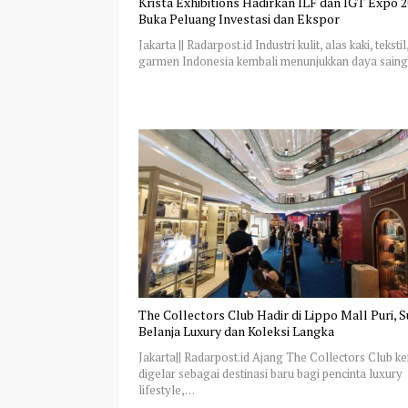
Krista Exhibitions Hadirkan ILF dan IGT Expo 2
Buka Peluang Investasi dan Ekspor
Jakarta || Radarpost.id Industri kulit, alas kaki, tekstil
garmen Indonesia kembali menunjukkan daya sain
The Collectors Club Hadir di Lippo Mall Puri, 
Belanja Luxury dan Koleksi Langka
Jakarta|| Radarpost.id Ajang The Collectors Club k
digelar sebagai destinasi baru bagi pencinta luxury
lifestyle,…