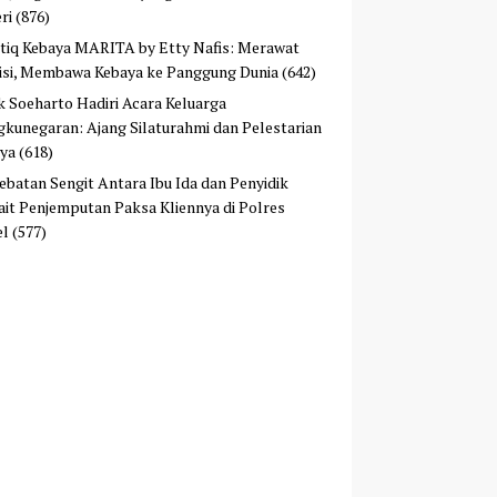
ri
(876)
tiq Kebaya MARITA by Etty Nafis: Merawat
isi, Membawa Kebaya ke Panggung Dunia
(642)
ek Soeharto Hadiri Acara Keluarga
kunegaran: Ajang Silaturahmi dan Pelestarian
ya
(618)
ebatan Sengit Antara Ibu Ida dan Penyidik
ait Penjemputan Paksa Kliennya di Polres
el
(577)