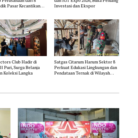
5 Perusahaan dari 8
dan IGT Expo 2026, Buka Peluang
dik Pasar Kecantikan
Investasi dan Ekspor
a
ctors Club Hadir di
Satgas Citarum Harum Sektor 8
l Puri, Surga Belanja
Perkuat Edukasi Lingkungan dan
n Koleksi Langka
Pendataan Ternak di Wilayah
Binaan