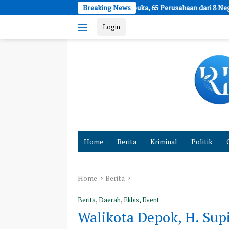
Skip
o 2026 Resmi Dibuka, 65 Perusahaan dari 8 Negara Bidik Pasar Kecantik
Breaking News
to
Login
content
Cepat
dan
Home
Berita
Kriminal
Politik
Akurat
Hadirkan
Fakta
Home
Berita
Berita
,
Daerah
,
Ekbis
,
Event
Walikota Depok, H. Su