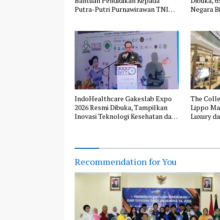
Bantuan Pendidikan Kepada
Dibuka, 6
Putra-Putri Purnawirawan TNI
Negara Bi
AL Rayon Bandung
Indonesi
IndoHealthcare Gakeslab Expo
The Colle
2026 Resmi Dibuka, Tampilkan
Lippo Mal
Inovasi Teknologi Kesehatan dari
Luxury da
9 Negara
Recommendation for You