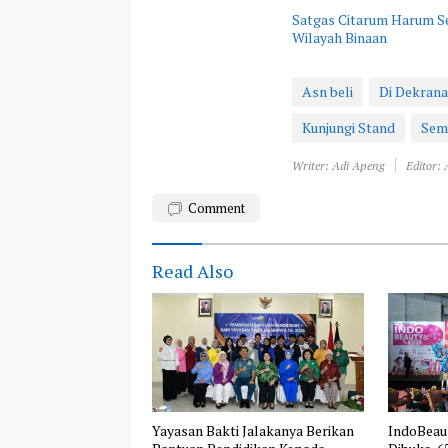
Satgas Citarum Harum Se
Wilayah Binaan
Asn beli
Di Dekran
Kunjungi Stand
Sem
Writer: Adi Apeng
Editor:
Comment
Read Also
Yayasan Bakti Jalakanya Berikan
IndoBeau