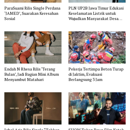
ParaSuami Rilis Single Perdana
PLN UP2B Jawa Timur Edukasi
‘JAMED’, Suarakan Keresahan
Keselamatan Listrik untuk
Sosial
Wujudkan Masyarakat Desa
Sedaeng yang Lebih Aman
Endah N Rhesa Rilis ‘Terang
Pekerja Tertimpa Beton Turap
Bulan’, Jadi Bagian Mini Album
di Jaktim, Evakuasi
Menyambut Matahari
Berlangsung 3 Jam
Iqbal Aria Rilis Single “Takkan
SHOW Token Bawa Film Ketok