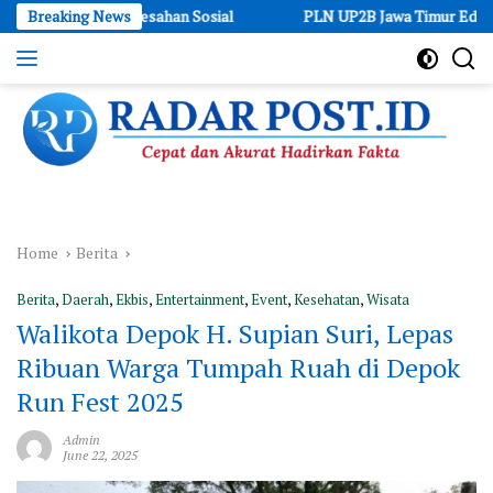
Skip
an Keresahan Sosial
Breaking News
PLN UP2B Jawa Timur Edukasi Keselamata
to
content
Cepat
dan
Akurat
Hadirkan
Fakta
Home
Berita
Berita
,
Daerah
,
Ekbis
,
Entertainment
,
Event
,
Kesehatan
,
Wisata
Walikota Depok H. Supian Suri, Lepas
Ribuan Warga Tumpah Ruah di Depok
Run Fest 2025
Admin
June 22, 2025