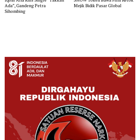
Ada”, Gandeng Petra
Mejik Bidik Pasar Global
Sihombing