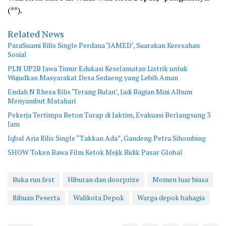
(**).
Related News
ParaSuami Rilis Single Perdana ‘JAMED’, Suarakan Keresahan
Sosial
PLN UP2B Jawa Timur Edukasi Keselamatan Listrik untuk
Wujudkan Masyarakat Desa Sedaeng yang Lebih Aman
Endah N Rhesa Rilis ‘Terang Bulan’, Jadi Bagian Mini Album
Menyambut Matahari
Pekerja Tertimpa Beton Turap di Jaktim, Evakuasi Berlangsung 3
Jam
Iqbal Aria Rilis Single “Takkan Ada”, Gandeng Petra Sihombing
SHOW Token Bawa Film Ketok Mejik Bidik Pasar Global
Buka run fest
Hiburan dan doorprize
Momen luar biasa
Ribuan Peserta
Walikota Depok
Warga depok bahagia