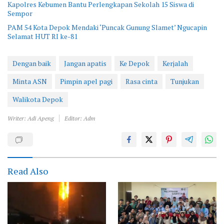
Kapolres Kebumen Bantu Perlengkapan Sekolah 15 Siswa di
Sempor
PAM 54 Kota Depok Mendaki ‘Puncak Gunung Slamet’ Ngucapin
Selamat HUT RI ke-81
Dengan baik
Jangan apatis
Ke Depok
Kerjalah
Minta ASN
Pimpin apel pagi
Rasa cinta
Tunjukan
Walikota Depok
Writer: Adi Apeng
Editor: Adm
Read Also