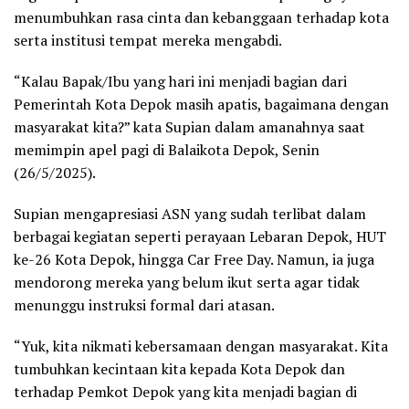
menumbuhkan rasa cinta dan kebanggaan terhadap kota
serta institusi tempat mereka mengabdi.
“Kalau Bapak/Ibu yang hari ini menjadi bagian dari
Pemerintah Kota Depok masih apatis, bagaimana dengan
masyarakat kita?” kata Supian dalam amanahnya saat
memimpin apel pagi di Balaikota Depok, Senin
(26/5/2025).
Supian mengapresiasi ASN yang sudah terlibat dalam
berbagai kegiatan seperti perayaan Lebaran Depok, HUT
ke-26 Kota Depok, hingga Car Free Day. Namun, ia juga
mendorong mereka yang belum ikut serta agar tidak
menunggu instruksi formal dari atasan.
“Yuk, kita nikmati kebersamaan dengan masyarakat. Kita
tumbuhkan kecintaan kita kepada Kota Depok dan
terhadap Pemkot Depok yang kita menjadi bagian di