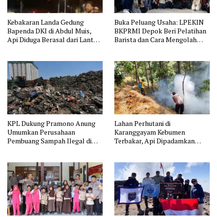
Kebakaran Landa Gedung
Buka Peluang Usaha: LPEKIN
Bapenda DKI di Abdul Muis,
BKPRMI Depok Beri Pelatihan
Api Diduga Berasal dari Lantai
Barista dan Cara Mengolah
11
Kopi
KPL Dukung Pramono Anung
Lahan Perhutani di
Umumkan Perusahaan
Karanggayam Kebumen
Pembuang Sampah Ilegal di
Terbakar, Api Dipadamkan
Jakarta
Manual