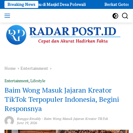
Skip
Wudhu di Masjid Desa Polewali
Breaking News
Berkat Gotong Royong, Satgas
to
content
Cepat
dan
Akurat
Hadirkan
Fakta
Home
Entertainment
Entertainment
,
Lifestyle
Baim Wong Masuk Jajaran Kreator
TikTok Terpopuler Indonesia, Begini
Responsnya
Rangga Rinaldy
-
Baim Wong Masuk Jajaran Kreator TikTok
June 19, 2026