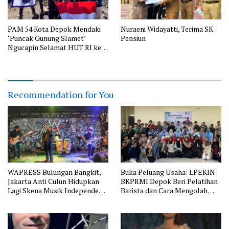
PAM 54 Kota Depok Mendaki
Nuraeni Widayatti, Terima SK
‘Puncak Gunung Slamet’
Pensiun
Ngucapin Selamat HUT RI ke-
81
Recommendation for You
WAPRESS Bulungan Bangkit,
Buka Peluang Usaha: LPEKIN
Jakarta Anti Culun Hidupkan
BKPRMI Depok Beri Pelatihan
Lagi Skena Musik Independen
Barista dan Cara Mengolah
Jakarta
Kopi