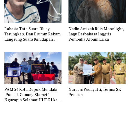
Rahasia Tata Suara Bluey
Nadin Amizah Rilis Moonlight,
Terungkap, Dan Brumm Rekam
Lagu Berbahasa Inggris
Langsung Suara Kehidupan
Pembuka Album Laika
Australia
PAM 54 Kota Depok Mendaki
Nuraeni Widayatti, Terima SK
‘Puncak Gunung Slamet’
Pensiun
Ngucapin Selamat HUT RI ke-
81