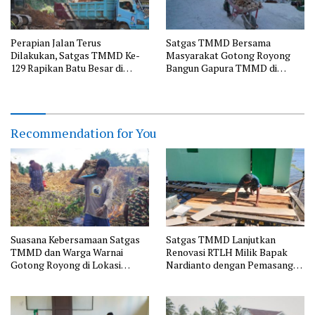
Perapian Jalan Terus
Satgas TMMD Bersama
Dilakukan, Satgas TMMD Ke-
Masyarakat Gotong Royong
129 Rapikan Batu Besar di
Bangun Gapura TMMD di
Sepanjang Jalur Pembukaan
Kepulauan Umbele
Jalan Kepulauan Umbele
Recommendation for You
Suasana Kebersamaan Satgas
Satgas TMMD Lanjutkan
TMMD dan Warga Warnai
Renovasi RTLH Milik Bapak
Gotong Royong di Lokasi
Nardianto dengan Pemasangan
Manunggal Air
Pintu, Jendela dan Jembatan
Penghubung