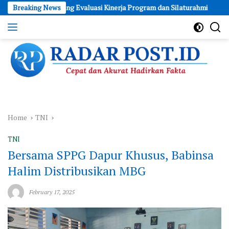
Skip
rda: Ajang Evaluasi Kinerja Program dan Silaturahmi
Breaking News
WAPRES
to
content
Cepat
dan
Akurat
Hadirkan
Fakta
Home
TNI
TNI
Bersama SPPG Dapur Khusus, Babinsa
Halim Distribusikan MBG
February 17, 2025