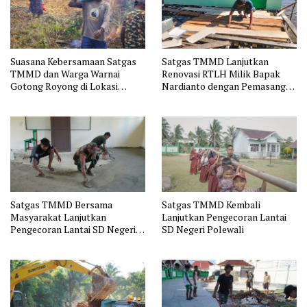
Suasana Kebersamaan Satgas
Satgas TMMD Lanjutkan
TMMD dan Warga Warnai
Renovasi RTLH Milik Bapak
Gotong Royong di Lokasi
Nardianto dengan Pemasangan
Manunggal Air
Pintu, Jendela dan Jembatan
Penghubung
Satgas TMMD Bersama
Satgas TMMD Kembali
Masyarakat Lanjutkan
Lanjutkan Pengecoran Lantai
Pengecoran Lantai SD Negeri
SD Negeri Polewali
Polewali