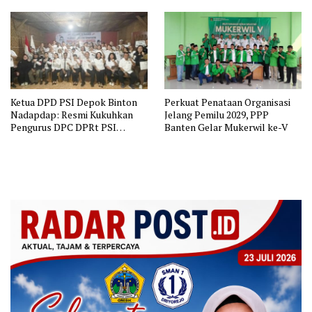
Ketua DPD PSI Depok Binton
Perkuat Penataan Organisasi
Nadapdap: Resmi Kukuhkan
Jelang Pemilu 2029, PPP
Pengurus DPC DPRt PSI
Banten Gelar Mukerwil ke-V
Cilodong dan Tapos, Siap
Menangkan Hati Masyarakat
Depok