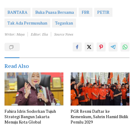
BANTARA
Buka Puasa Bersama
FBR
PETIR
Tak Ada Permusuhan
Tegaskan
Writer: Maya
Editor: Eka
Source News
Read Also
Fahira Idris Sodorkan Tujuh
PGR Resmi Daftar ke
Strategi Bangun Jakarta
Kemenkum, Sahrin Hamid Bidik
Menuju Kota Global
Pemilu 2029