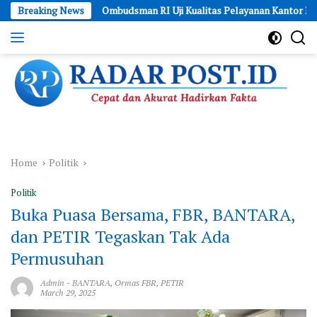
Skip
Breaking News
Ombudsman RI Uji Kualitas Pelayanan Kantor Pertanahan Kota
to
content
Cepat
dan
Akurat
Hadirkan
Fakta
Home
Politik
Politik
Buka Puasa Bersama, FBR, BANTARA,
dan PETIR Tegaskan Tak Ada
Permusuhan
Admin
-
BANTARA
,
Ormas FBR
,
PETIR
March 29, 2025