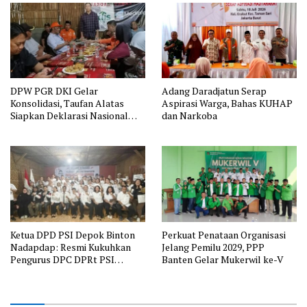
DPW PGR DKI Gelar
Adang Daradjatun Serap
Konsolidasi, Taufan Alatas
Aspirasi Warga, Bahas KUHAP
Siapkan Deklarasi Nasional
dan Narkoba
2026
Ketua DPD PSI Depok Binton
Perkuat Penataan Organisasi
Nadapdap: Resmi Kukuhkan
Jelang Pemilu 2029, PPP
Pengurus DPC DPRt PSI
Banten Gelar Mukerwil ke-V
Cilodong dan Tapos, Siap
Menangkan Hati Masyarakat
Depok