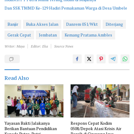
Dan SSK TMMD Ke-129 Hadiri Pemakaman Warga di Desa Umbele
Banjir
Buka Akses Jalan
Danrem 051/Wkt
Diterjang
Gerak Cepat
Jembatan
Kemang Pratama Ambles
Writer: Maya
Editor: Eka
Source News
Read Also
Yayasan Bakti Jalakanya
Respons Cepat Kodim
Berikan Bantuan Pendidikan
0508/Depok Atasi Krisis Air
Kepada Putra-Putri
Bersih di Cipayung Jaya