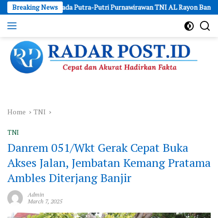
Skip
an Kepada Putra-Putri Purnawirawan TNI AL Rayon Bandung
Breaking News
In
to
content
Cepat
dan
Akurat
Hadirkan
Fakta
Home
TNI
TNI
Danrem 051/Wkt Gerak Cepat Buka
Akses Jalan, Jembatan Kemang Pratama
Ambles Diterjang Banjir
Admin
March 7, 2025