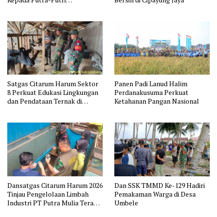
Purnawirawan TNI AL Rayon
Bandung
Satgas Citarum Harum Sektor
Panen Padi Lanud Halim
8 Perkuat Edukasi Lingkungan
Perdanakusuma Perkuat
dan Pendataan Ternak di
Ketahanan Pangan Nasional
Wilayah Binaan
Dansatgas Citarum Harum 2026
Dan SSK TMMD Ke-129 Hadiri
Tinjau Pengelolaan Limbah
Pemakaman Warga di Desa
Industri PT Putra Mulia Terang
Umbele
Indah di Majalaya