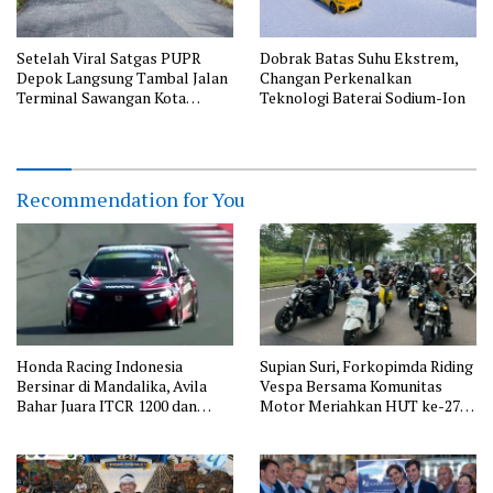
Setelah Viral Satgas PUPR
Dobrak Batas Suhu Ekstrem,
Depok Langsung Tambal Jalan
Changan Perkenalkan
Terminal Sawangan Kota
Teknologi Baterai Sodium-Ion
Depok
Recommendation for You
Honda Racing Indonesia
Supian Suri, Forkopimda Riding
Bersinar di Mandalika, Avila
Vespa Bersama Komunitas
Bahar Juara ITCR 1200 dan
Motor Meriahkan HUT ke-27
Alvin Bahar Podium di ISTCR
Depok
3600