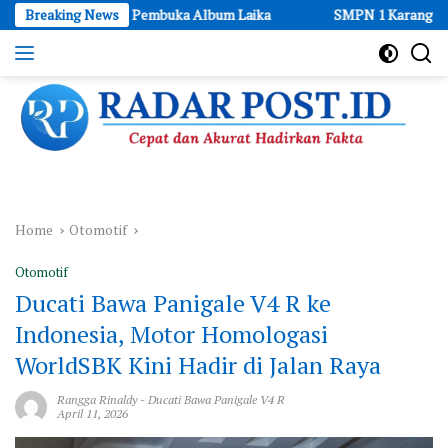
Skip
 Inggris Pembuka Album Laika
Breaking News
SMPN 1 Karangploso Tegaskan P
to
content
Cepat
dan
Akurat
Hadirkan
Fakta
Home
Otomotif
Otomotif
Ducati Bawa Panigale V4 R ke
Indonesia, Motor Homologasi
WorldSBK Kini Hadir di Jalan Raya
Rangga Rinaldy
-
Ducati Bawa Panigale V4 R
April 11, 2026