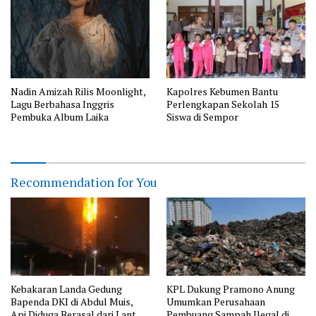
Nadin Amizah Rilis Moonlight,
Kapolres Kebumen Bantu
Lagu Berbahasa Inggris
Perlengkapan Sekolah 15
Pembuka Album Laika
Siswa di Sempor
Recommendation for You
Kebakaran Landa Gedung
KPL Dukung Pramono Anung
Bapenda DKI di Abdul Muis,
Umumkan Perusahaan
Api Diduga Berasal dari Lantai
Pembuang Sampah Ilegal di