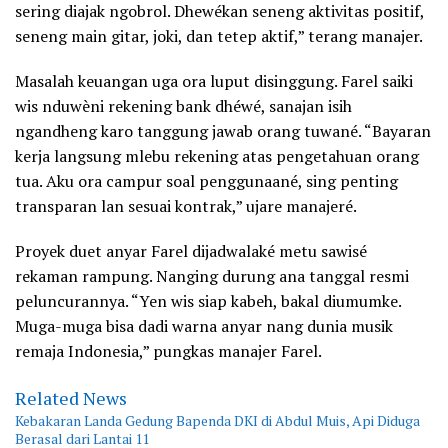
sering diajak ngobrol. Dhewékan seneng aktivitas positif,
seneng main gitar, joki, dan tetep aktif,” terang manajer.
Masalah keuangan uga ora luput disinggung. Farel saiki
wis nduwèni rekening bank dhéwé, sanajan isih
ngandheng karo tanggung jawab orang tuwané. “Bayaran
kerja langsung mlebu rekening atas pengetahuan orang
tua. Aku ora campur soal penggunaané, sing penting
transparan lan sesuai kontrak,” ujare manajeré.
Proyek duet anyar Farel dijadwalaké metu sawisé
rekaman rampung. Nanging durung ana tanggal resmi
peluncurannya. “Yen wis siap kabeh, bakal diumumke.
Muga-muga bisa dadi warna anyar nang dunia musik
remaja Indonesia,” pungkas manajer Farel.
Related News
Kebakaran Landa Gedung Bapenda DKI di Abdul Muis, Api Diduga
Berasal dari Lantai 11