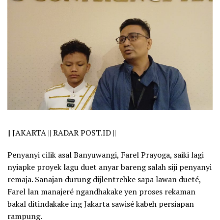
||
JAKARTA || RADAR POST.ID ||
Penyanyi cilik asal Banyuwangi, Farel Prayoga, saiki lagi
nyiapke proyek lagu duet anyar bareng salah siji penyanyi
remaja. Sanajan durung dijlentrehke sapa lawan dueté,
Farel lan manajeré ngandhakake yen proses rekaman
bakal ditindakake ing Jakarta sawisé kabeh persiapan
rampung.