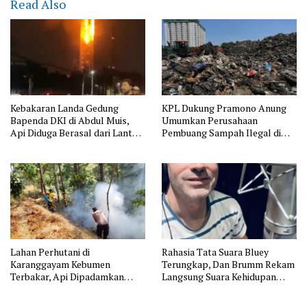
Read Also
Kebakaran Landa Gedung
KPL Dukung Pramono Anung
Bapenda DKI di Abdul Muis,
Umumkan Perusahaan
Api Diduga Berasal dari Lantai
Pembuang Sampah Ilegal di
11
Jakarta
Lahan Perhutani di
Rahasia Tata Suara Bluey
Karanggayam Kebumen
Terungkap, Dan Brumm Rekam
Terbakar, Api Dipadamkan
Langsung Suara Kehidupan
Manual
Australia