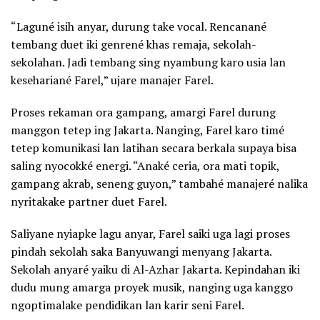
“Laguné isih anyar, durung take vocal. Rencanané
tembang duet iki genrené khas remaja, sekolah-
sekolahan. Jadi tembang sing nyambung karo usia lan
kesehariané Farel,” ujare manajer Farel.
Proses rekaman ora gampang, amargi Farel durung
manggon tetep ing Jakarta. Nanging, Farel karo timé
tetep komunikasi lan latihan secara berkala supaya bisa
saling nyocokké energi. “Anaké ceria, ora mati topik,
gampang akrab, seneng guyon,” tambahé manajeré nalika
nyritakake partner duet Farel.
Saliyane nyiapke lagu anyar, Farel saiki uga lagi proses
pindah sekolah saka Banyuwangi menyang Jakarta.
Sekolah anyaré yaiku di Al-Azhar Jakarta. Kepindahan iki
dudu mung amarga proyek musik, nanging uga kanggo
ngoptimalake pendidikan lan karir seni Farel.