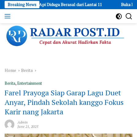
Skip
is, Api Diduga Berasal dari Lantai 11
Breaking News
Buka Peluang Usaha: L
to
content
Cepat
dan
Akurat
Hadirkan
Fakta
Home
Berita
Berita
,
Entertainment
Farel Prayoga Siap Garap Lagu Duet
Anyar, Pindah Sekolah kanggo Fokus
Karir nang Jakarta
Admin
June 21, 2025