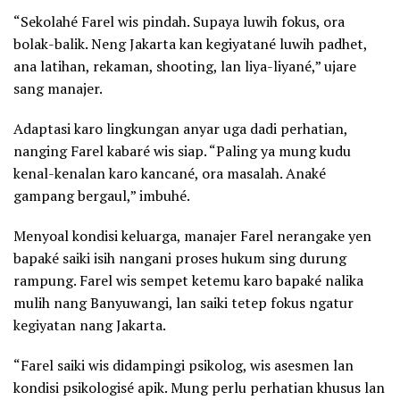
“Sekolahé Farel wis pindah. Supaya luwih fokus, ora
bolak-balik. Neng Jakarta kan kegiyatané luwih padhet,
ana latihan, rekaman, shooting, lan liya-liyané,” ujare
sang manajer.
Adaptasi karo lingkungan anyar uga dadi perhatian,
nanging Farel kabaré wis siap. “Paling ya mung kudu
kenal-kenalan karo kancané, ora masalah. Anaké
gampang bergaul,” imbuhé.
Menyoal kondisi keluarga, manajer Farel nerangake yen
bapaké saiki isih nangani proses hukum sing durung
rampung. Farel wis sempet ketemu karo bapaké nalika
mulih nang Banyuwangi, lan saiki tetep fokus ngatur
kegiyatan nang Jakarta.
“Farel saiki wis didampingi psikolog, wis asesmen lan
kondisi psikologisé apik. Mung perlu perhatian khusus lan