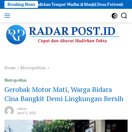
Skip
MD Hadirkan Tempat Wudhu di Masjid Desa Polewali
Breaking News
Berkat G
to
content
Cepat
dan
Akurat
Hadirkan
Fakta
Home
Metropolitan
Metropolitan
Gerobak Motor Mati, Warga Bidara
Cina Bangkit Demi Lingkungan Bersih
Admin
April 3, 2025