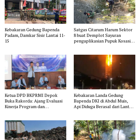
Kebakaran Gedung Bapenda
Satgas Citarum Harum Sektor
Padam, Damkar Sisir Lantai 11-
8 buat Demplot Sayuran
15
pengaplikasian Pupuk Kosasih
serta Perkuat Edukasi
Lingkungan dan Pendataan
Ternak di Wilayah Binaan
Ketua DPD BKPRMI Depok
Kebakaran Landa Gedung
Buka Rakorda: Ajang Evaluasi
Bapenda DKI di Abdul Muis,
Kinerja Program dan
Api Diduga Berasal dari Lantai
Silaturahmi
11