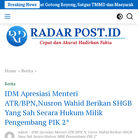
Skip
Berkat Gotong Royong, Satgas TMMD dan Masyarakat Wujudkan Fasilit
Breaking News
to
content
Cepat
dan
Akurat
Hadirkan
Fakta
Home
Berita
Berita
IDM Apresiasi Menteri
ATR/BPN,Nusron Wahid Berikan SHGB
Yang Sah Secara Hukum Milik
Pengembang PIK 2*
Admin
-
IDM Apresiasi Menteri ATR/BPN N
,
Usron Wahid Berikan SHGB
Yang Sah Secara Hukum Milik Pengembang PIK 2*