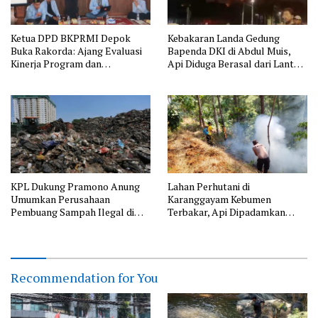
Ketua DPD BKPRMI Depok
Kebakaran Landa Gedung
Buka Rakorda: Ajang Evaluasi
Bapenda DKI di Abdul Muis,
Kinerja Program dan
Api Diduga Berasal dari Lantai
Silaturahmi
11
KPL Dukung Pramono Anung
Lahan Perhutani di
Umumkan Perusahaan
Karanggayam Kebumen
Pembuang Sampah Ilegal di
Terbakar, Api Dipadamkan
Jakarta
Manual
Recommendation for You