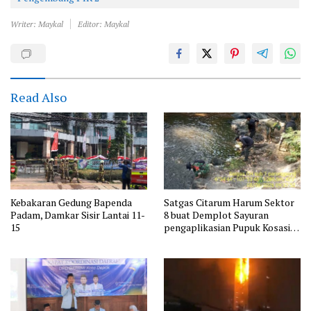
Writer: Maykal
Editor: Maykal
Read Also
Kebakaran Gedung Bapenda
Satgas Citarum Harum Sektor
Padam, Damkar Sisir Lantai 11-
8 buat Demplot Sayuran
15
pengaplikasian Pupuk Kosasih
serta Perkuat Edukasi
Lingkungan dan Pendataan
Ternak di Wilayah Binaan