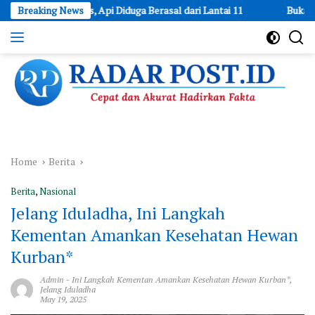
Skip
, Api Diduga Berasal dari Lantai 11
Breaking News
Buka Peluang Usaha: LPE
to
content
Cepat
dan
Akurat
Hadirkan
Fakta
Home
Berita
Berita
,
Nasional
Jelang Iduladha, Ini Langkah
Kementan Amankan Kesehatan Hewan
Kurban*
Admin
-
Ini Langkah Kementan Amankan Kesehatan Hewan Kurban*
,
Jelang Iduladha
May 19, 2025