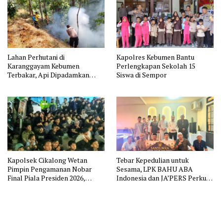
Lahan Perhutani di
Kapolres Kebumen Bantu
Karanggayam Kebumen
Perlengkapan Sekolah 15
Terbakar, Api Dipadamkan
Siswa di Sempor
Manual
Kapolsek Cikalong Wetan
Tebar Kepedulian untuk
Pimpin Pengamanan Nobar
Sesama, LPK BAHU ABA
Final Piala Presiden 2026,
Indonesia dan JA’PERS Perkuat
Situasi Berlangsung Aman dan
Aksi Sosial
Kondusif