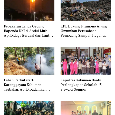
Kebakaran Landa Gedung
KPL Dukung Pramono Anung
Bapenda DKI di Abdul Muis,
Umumkan Perusahaan
Api Diduga Berasal dari Lantai
Pembuang Sampah Ilegal di
11
Jakarta
Lahan Perhutani di
Kapolres Kebumen Bantu
Karanggayam Kebumen
Perlengkapan Sekolah 15
Terbakar, Api Dipadamkan
Siswa di Sempor
Manual