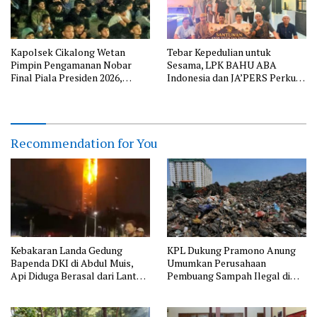
Kapolsek Cikalong Wetan
Tebar Kepedulian untuk
Pimpin Pengamanan Nobar
Sesama, LPK BAHU ABA
Final Piala Presiden 2026,
Indonesia dan JA’PERS Perkuat
Situasi Berlangsung Aman dan
Aksi Sosial
Kondusif
Recommendation for You
Kebakaran Landa Gedung
KPL Dukung Pramono Anung
Bapenda DKI di Abdul Muis,
Umumkan Perusahaan
Api Diduga Berasal dari Lantai
Pembuang Sampah Ilegal di
11
Jakarta