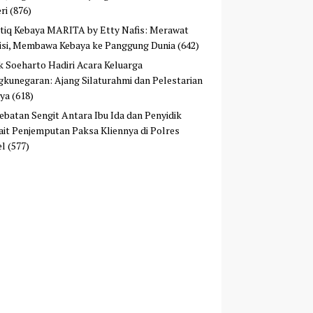
ri
(876)
tiq Kebaya MARITA by Etty Nafis: Merawat
isi, Membawa Kebaya ke Panggung Dunia
(642)
ek Soeharto Hadiri Acara Keluarga
kunegaran: Ajang Silaturahmi dan Pelestarian
ya
(618)
ebatan Sengit Antara Ibu Ida dan Penyidik
ait Penjemputan Paksa Kliennya di Polres
el
(577)