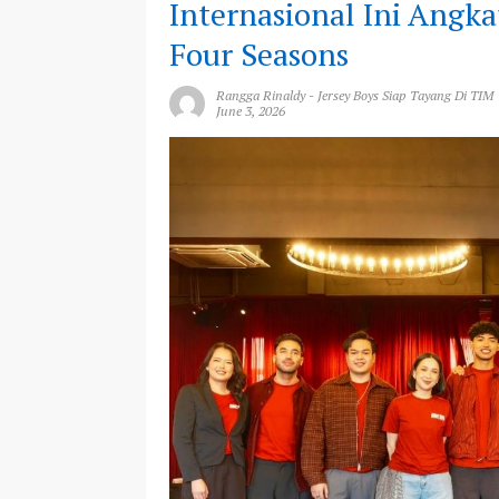
Internasional Ini Angka
Four Seasons
Rangga Rinaldy
-
Jersey Boys Siap Tayang Di TIM
June 3, 2026