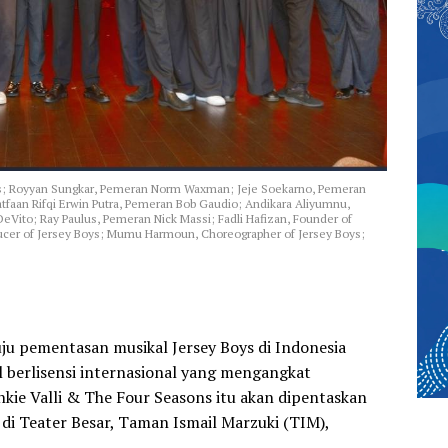
 Boys; Royyan Sungkar, Pemeran Norm Waxman; Jeje Soekarno, Pemeran
tfaan Rifqi Erwin Putra, Pemeran Bob Gaudio; Andikara Aliyumnu,
eVito; Ray Paulus, Pemeran Nick Massi; Fadli Hafizan, Founder of
ducer of Jersey Boys; Mumu Harmoun, Choreographer of Jersey Boys;
u pementasan musikal Jersey Boys di Indonesia
l berlisensi internasional yang mengangkat
nkie Valli & The Four Seasons itu akan dipentaskan
 di Teater Besar, Taman Ismail Marzuki (TIM),