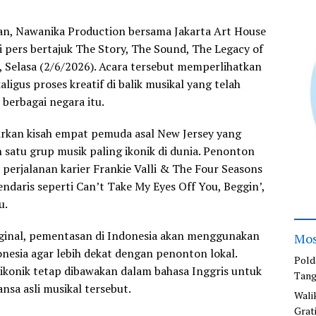
an, Nawanika Production bersama Jakarta Art House
 pers bertajuk The Story, The Sound, The Legacy of
a, Selasa (2/6/2026). Acara tersebut memperlihatkan
aligus proses kreatif di balik musikal yang telah
 berbagai negara itu.
rkan kisah empat pemuda asal New Jersey yang
h satu grup musik paling ikonik di dunia. Penonton
 perjalanan karier Frankie Valli & The Four Seasons
endaris seperti Can’t Take My Eyes Off You, Beggin’,
u.
riginal, pementasan di Indonesia akan menggunakan
Mos
onesia agar lebih dekat dengan penonton lokal.
Pold
ikonik tetap dibawakan dalam bahasa Inggris untuk
Tang
a asli musikal tersebut.
Wali
Grat