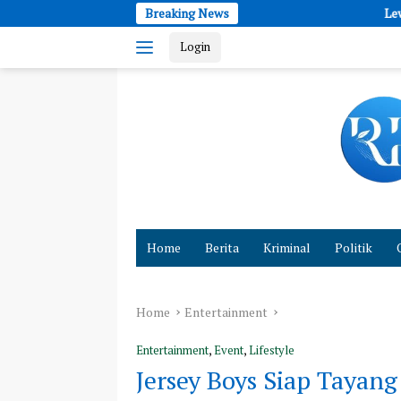
Skip
Breaking News
Lewat “Cahaya Hati”, Raisa Had
to
Login
content
Cepat
dan
Home
Berita
Kriminal
Politik
Akurat
Hadirkan
Fakta
Home
Entertainment
Entertainment
,
Event
,
Lifestyle
Jersey Boys Siap Tayang