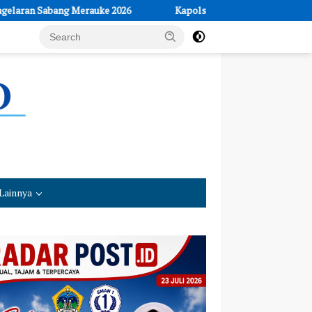
26
Kapolsek Cikalong Wetan Pimpin Pengamanan Nobar Final Pi
Lainnya