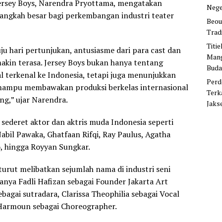
ersey Boys, Narendra Pryottama, mengatakan
Nege
 langkah besar bagi perkembangan industri teater
Beou
Trad
Titi
u hari pertunjukan, antusiasme dari para cast dan
Mang
makin terasa. Jersey Boys bukan hanya tentang
Buda
 terkenal ke Indonesia, tetapi juga menunjukkan
Perd
 mampu membawakan produksi berkelas internasional
Terk
ng,” ujar Narendra.
Jaks
i sederet aktor dan aktris muda Indonesia seperti
abil Pawaka, Ghatfaan Rifqi, Ray Paulus, Agatha
no, hingga Royyan Sungkar.
turut melibatkan sejumlah nama di industri seni
anya Fadli Hafizan sebagai Founder Jakarta Art
bagai sutradara, Clarissa Theophilia sebagai Vocal
Harmoun sebagai Choreographer.