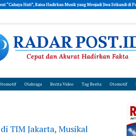
irkan Musik yang Menjadi Jiwa Srikandi di Pagelaran Sabang Merauke 20
Otomotif
Olahraga
Berita Video
Tag Berita
Otomotif
 di TIM Jakarta, Musikal