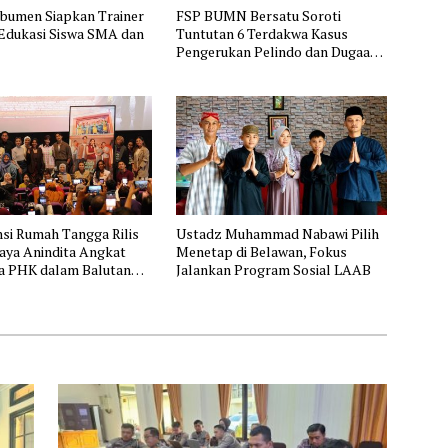
ebumen Siapkan Trainer
FSP BUMN Bersatu Soroti
 Edukasi Siswa SMA dan
Tuntutan 6 Terdakwa Kasus
Pengerukan Pelindo dan Dugaan
Pemerasan
si Rumah Tangga Rilis
Ustadz Muhammad Nabawi Pilih
Naya Anindita Angkat
Menetap di Belawan, Fokus
 PHK dalam Balutan
Jalankan Program Sosial LAAB
ang Relatable