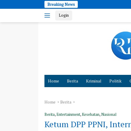
Skip
Breaking News
Tebar K
to
Login
content
Cepat
dan
Home
Berita
Kriminal
Politik
Akurat
Hadirkan
Fakta
Home
Berita
Berita
,
Entertainment
,
Kesehatan
,
Nasional
Ketum DPP PPNI, Intern