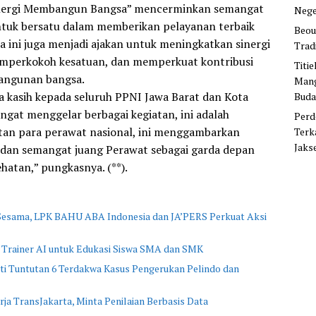
inergi Membangun Bangsa” mencerminkan semangat
Nege
ntuk bersatu dalam memberikan pelayanan terbaik
Beou
a ini juga menjadi ajakan untuk meningkatkan sinergi
Trad
memperkokoh kesatuan, dan memperkuat kontribusi
Titi
angunan bangsa.
Mang
 kasih kepada seluruh PPNI Jawa Barat dan Kota
Buda
ngat menggelar berbagai kegiatan, ini adalah
Perd
n para perawat nasional, ini menggambarkan
Terk
Jaks
 dan semangat juang Perawat sebagai garda depan
hatan,” pungkasnya. (**).
 Sesama, LPK BAHU ABA Indonesia dan JA’PERS Perkuat Aksi
 Trainer AI untuk Edukasi Siswa SMA dan SMK
i Tuntutan 6 Terdakwa Kasus Pengerukan Pelindo dan
rja TransJakarta, Minta Penilaian Berbasis Data