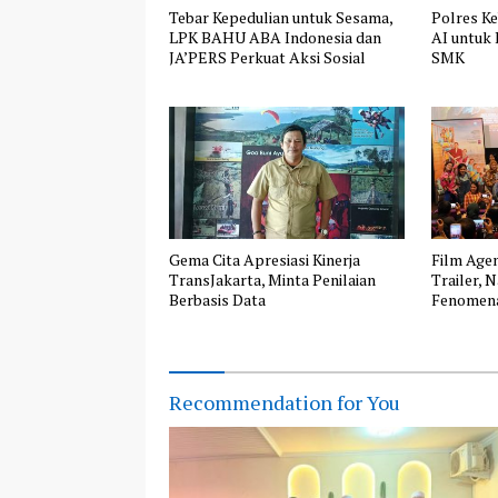
Tebar Kepedulian untuk Sesama,
Polres K
LPK BAHU ABA Indonesia dan
AI untuk
JA’PERS Perkuat Aksi Sosial
SMK
Gema Cita Apresiasi Kinerja
Film Agen
TransJakarta, Minta Penilaian
Trailer, 
Berbasis Data
Fenomena
Komedi y
Recommendation for You