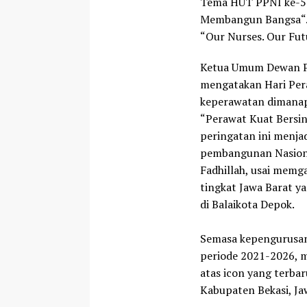
Tema HUT PPNI ke-51
Membangun Bangsa“. 
“Our Nurses. Our Fut
Ketua Umum Dewan Pe
mengatakan Hari Per
keperawatan dimanap
“Perawat Kuat Bersi
peringatan ini menja
pembangunan Nasional
Fadhillah, usai memg
tingkat Jawa Barat y
di Balaikota Depok.
Semasa kepengurusan 
periode 2021-2026, 
atas icon yang terba
Kabupaten Bekasi, Ja