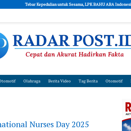
epedulian untuk Sesama, LPK BAHU ABA Indonesia dan JA’PERS Perkuat
Otomotif
Olahraga
Berita Video
Tag Berita
Otomotif
ational Nurses Day 2025