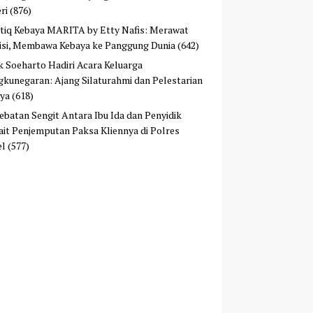
ri
(876)
tiq Kebaya MARITA by Etty Nafis: Merawat
isi, Membawa Kebaya ke Panggung Dunia
(642)
ek Soeharto Hadiri Acara Keluarga
kunegaran: Ajang Silaturahmi dan Pelestarian
ya
(618)
ebatan Sengit Antara Ibu Ida dan Penyidik
ait Penjemputan Paksa Kliennya di Polres
el
(577)