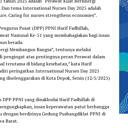
 tahun 2025 adalah “Perawat Kuat Bersinergi
Dan tema International Nurses Day 2025 adalah
ure. Caring for nurses strengthens economies”.
ngurus Pusat (DPP) PPNI Harif Fadhillah,
awat Nasional Ke-51 yang membahagiakan bagi insan
un berada.
nergi Membangun Bangsa”, tentunya melalui
di pengingat atas pentingnya peran Perawat dalam
 terutama di bidang kesehatan,” kata Harif
adiri peringatkan International Nurses Day 2025
ang diselenggarakan di Kota Depok, Senin (12/5/2025)
DPP PPNI yang dinakhodai Harif Fadhillah di
mengungkapkan, insan keperawatan patut berbangga
ru dengan berdirinya Gedung Pusbangdiklat PPNI di
wa Barat.